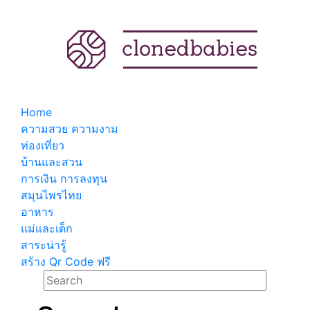
Home
ความสวย ความงาม
ท่องเที่ยว
บ้านและสวน
การเงิน การลงทุน
สมุนไพรไทย
อาหาร
แม่และเด็ก
สาระน่ารู้
สร้าง Qr Code ฟรี