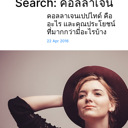
Search: คอลลาเจน
คอลลาเจนเปปไทด์ คือ
อะไร และคุณประโยชน์
ที่มากกว่ามีอะไรบ้าง
22 Apr 2016