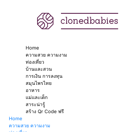
Home
ความสวย ความงาม
ท่องเที่ยว
บ้านและสวน
การเงิน การลงทุน
สมุนไพรไทย
อาหาร
แม่และเด็ก
สาระน่ารู้
สร้าง Qr Code ฟรี
Home
ความสวย ความงาม