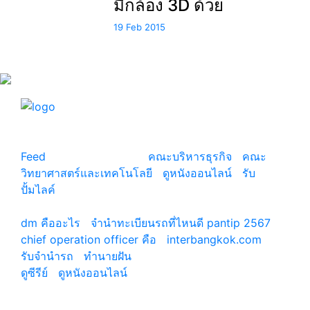
มีกล้อง 3D ด้วย
19 Feb 2015
แหล่งรวมสาระน่ารู้ ความรู้รอบตัว เคล็ดความรู้ ที่น่า
สนใจ
Feed
© copyright 2026
คณะบริหารธุรกิจ
|
คณะ
วิทยาศาสตร์และเทคโนโลยี
|
ดูหนังออนไลน์
|
รับ
ปั้มไลค์
เว็บแนะนำ
dm คืออะไร
|
จํานําทะเบียนรถที่ไหนดี pantip 2567
chief operation officer คือ
|
interbangkok.com
รับจํานํารถ
|
ทํานายฝัน
ดูซีรีย์
|
ดูหนังออนไลน์
|