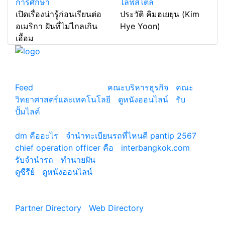
การศึกษา
ไลฟ์สไตล์
เปิดเรื่องน่ารู้ก่อนเรียนต่อ
ประวัติ คิมฮเยยุน (Kim
อเมริกา ฝันที่ไม่ไกลเกิน
Hye Yoon)
เอื้อม
แหล่งรวมสาระน่ารู้ ความรู้รอบตัว เคล็ดความรู้ ที่น่า
สนใจ
Feed
© copyright 2026
คณะบริหารธุรกิจ
|
คณะ
วิทยาศาสตร์และเทคโนโลยี
|
ดูหนังออนไลน์
|
รับ
ปั้มไลค์
เว็บแนะนำ
dm คืออะไร
|
จํานําทะเบียนรถที่ไหนดี pantip 2567
chief operation officer คือ
|
interbangkok.com
รับจํานํารถ
|
ทํานายฝัน
ดูซีรีย์
|
ดูหนังออนไลน์
|
Partner Directory
|
Web Directory