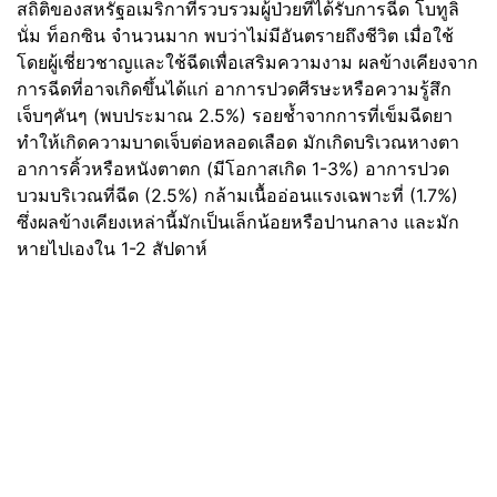
สถิติของสหรัฐอเมริกาที่รวบรวมผู้ป่วยที่ได้รับการฉีด โบทูลิ
นั่ม ท็อกซิน จำนวนมาก พบว่าไม่มีอันตรายถึงชีวิต เมื่อใช้
โดยผู้เชี่ยวชาญและใช้ฉีดเพื่อเสริมความงาม ผลข้างเคียงจาก
การฉีดที่อาจเกิดขึ้นได้แก่ อาการปวดศีรษะหรือความรู้สึก
เจ็บๆคันๆ (พบประมาณ 2.5%) รอยช้ำจากการที่เข็มฉีดยา
ทำให้เกิดความบาดเจ็บต่อหลอดเลือด มักเกิดบริเวณหางตา
อาการคิ้วหรือหนังตาตก (มีโอกาสเกิด 1-3%) อาการปวด
บวมบริเวณที่ฉีด (2.5%) กล้ามเนื้ออ่อนแรงเฉพาะที่ (1.7%)
ซึ่งผลข้างเคียงเหล่านี้มักเป็นเล็กน้อยหรือปานกลาง และมัก
หายไปเองใน 1-2 สัปดาห์