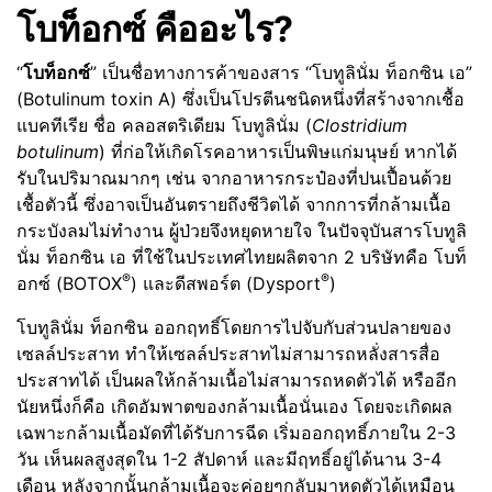
โบท็อกซ์ คืออะไร
?
“
โบท็อกซ์
” เป็นชื่อทางการค้าของสาร “โบทูลินั่ม ท็อกซิน เอ”
(Botulinum toxin A) ซึ่งเป็นโปรตีนชนิดหนึ่งที่สร้างจากเชื้อ
แบคทีเรีย ชื่อ คลอสตริเดียม โบทูลินั่ม (
Clostridium
botulinum
) ที่ก่อให้เกิดโรคอาหารเป็นพิษแก่มนุษย์ หากได้
รับในปริมาณมากๆ เช่น จากอาหารกระป๋องที่ปนเปื้อนด้วย
เชื้อตัวนี้ ซึ่งอาจเป็นอันตรายถึงชีวิตได้ จากการที่กล้ามเนื้อ
กระบังลมไม่ทำงาน ผู้ป่วยจึงหยุดหายใจ ในปัจจุบันสารโบทูลิ
นั่ม ท็อกซิน เอ ที่ใช้ในประเทศไทยผลิตจาก 2 บริษัทคือ โบท็
®
®
อกซ์ (BOTOX
) และดีสพอร์ต (Dysport
)
โบทูลินั่ม ท็อกซิน ออกฤทธิ์โดยการไปจับกับส่วนปลายของ
เซลล์ประสาท ทำให้เซลล์ประสาทไม่สามารถหลั่งสารสื่อ
ประสาทได้ เป็นผลให้กล้ามเนื้อไม่สามารถหดตัวได้ หรืออีก
นัยหนึ่งก็คือ เกิดอัมพาตของกล้ามเนื้อนั่นเอง โดยจะเกิดผล
เฉพาะกล้ามเนื้อมัดที่ได้รับการฉีด เริ่มออกฤทธิ์ภายใน 2-3
วัน เห็นผลสูงสุดใน 1-2 สัปดาห์ และมีฤทธิ์อยู่ได้นาน 3-4
เดือน หลังจากนั้นกล้ามเนื้อจะค่อยๆกลับมาหดตัวได้เหมือน