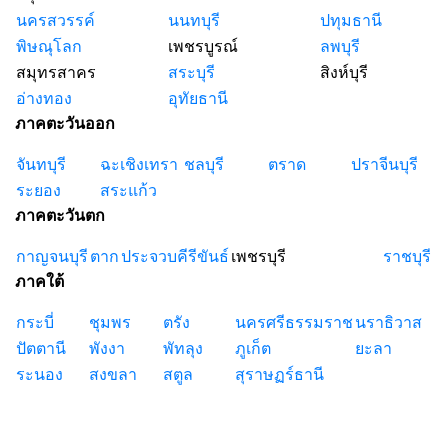
นครสวรรค์
นนทบุรี
ปทุมธานี
พิษณุโลก
เพชรบูรณ์
ลพบุรี
สมุทรสาคร
สระบุรี
สิงห์บุรี
อ่างทอง
อุทัยธานี
ภาคตะวันออก
จันทบุรี
ฉะเชิงเทรา
ชลบุรี
ตราด
ปราจีนบุรี
ระยอง
สระแก้ว
ภาคตะวันตก
กาญจนบุรี
ตาก
ประจวบคีรีขันธ์
เพชรบุรี
ราชบุรี
ภาคใต้
กระบี่
ชุมพร
ตรัง
นครศรีธรรมราช
นราธิวาส
ปัตตานี
พังงา
พัทลุง
ภูเก็ต
ยะลา
ระนอง
สงขลา
สตูล
สุราษฏร์ธานี