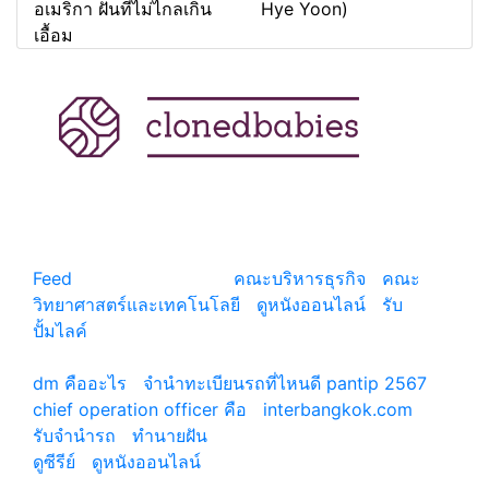
อเมริกา ฝันที่ไม่ไกลเกิน
Hye Yoon)
เอื้อม
แหล่งรวมสาระน่ารู้ ความรู้รอบตัว เคล็ดความรู้ ที่น่า
สนใจ
Feed
© copyright 2026
คณะบริหารธุรกิจ
|
คณะ
วิทยาศาสตร์และเทคโนโลยี
|
ดูหนังออนไลน์
|
รับ
ปั้มไลค์
เว็บแนะนำ
dm คืออะไร
|
จํานําทะเบียนรถที่ไหนดี pantip 2567
chief operation officer คือ
|
interbangkok.com
รับจํานํารถ
|
ทํานายฝัน
ดูซีรีย์
|
ดูหนังออนไลน์
|