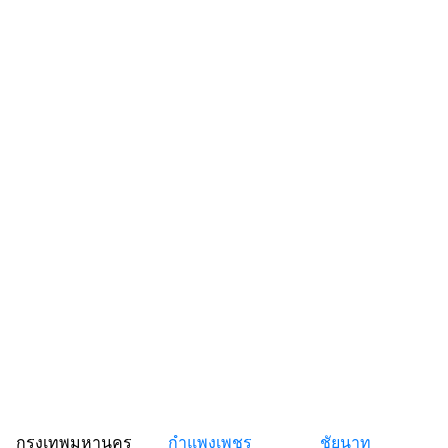
กรุงเทพมหานคร
กำแพงเพชร
ชัยนาท