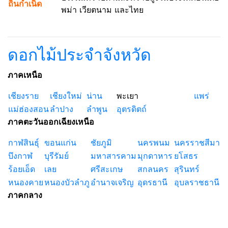
ถิ่นกำเนิด
พม่า เวียตนาม และไทย
ดอกไม้ประจำจังหวัด
ภาคเหนือ
เชียงราย
เชียงใหม่
น่าน
พะเยา
แพร่
แม่ฮ่องสอน
ลำปาง
ลำพูน
อุตรดิตถ์
ภาคตะวันออกเฉียงเหนือ
กาฬสินธุ์
ขอนแก่น
ชัยภูมิ
นครพนม
นครราชสีมา
บึงกาฬ
บุรีรัมย์
มหาสารคาม
มุกดาหาร
ยโสธร
ร้อยเอ็ด
เลย
ศรีสะเกษ
สกลนคร
สุรินทร์
หนองคาย
หนองบัวลำภู
อำนาจเจริญ
อุดรธานี
อุบลราชธานี
ภาคกลาง