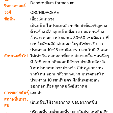
Dendrodium formosum
วิทยาศาสตร์
วงศ์
ORCHIDACEAE
ชื่ออื่น
เอื้องเงินหลวง
เป็นกล้วยไม้ประเภทอิงอาศัย ลำต้นเจริญทาง
ด้านข้าง มีลำลูกกล้วยตั้งตรง กลมค่อนข้าง
อ้วน ความยาวประมาณ 30–50 เซนติเมตร ที่
กาบใบมีขนสีดำลักษณะใบรูปไข่ยาวรี ยาว
ประมาณ 10–15 เซนติเมตร ปลายใบมี 2 แฉก
ลักษณะทั่วไป
ไม่เท่ากัน ออกดอกที่ยอด ช่อดอกสั้น ช่อหนึ่งๆ
มี 3–5 ดอก กลีบดอกมีสีขาว ปากสีเหลืองส้ม
โคนปากสอบปลายปากเว้า มีสันนูนสองสัน
จากโคน ออกมาถึงกลางปาก ขนาดดอกโต
ประมาณ 10 เซนติเมตร มีกลิ่นหอมอ่อน
ออกดอกเดือนตุลาคมถึงธันวาคม
การขยายพันธุ์
แยกลำ
สภาพที่เหมาะ
เป็นกล้วยไม้รากอากาศ ชอบอากาศชื้น
สม
บริเวณที่ราบต่ำและที่ราบสูงในประเทศอินเดีย