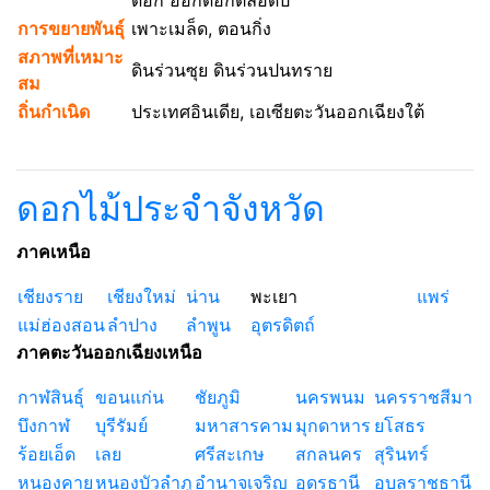
ดอก ออกดอกตลอดปี
การขยายพันธุ์
เพาะเมล็ด, ตอนกิ่ง
สภาพที่เหมาะ
ดินร่วนซุย ดินร่วนปนทราย
สม
ถิ่นกำเนิด
ประเทศอินเดีย, เอเซียตะวันออกเฉียงใต้
ดอกไม้ประจำจังหวัด
ภาคเหนือ
เชียงราย
เชียงใหม่
น่าน
พะเยา
แพร่
แม่ฮ่องสอน
ลำปาง
ลำพูน
อุตรดิตถ์
ภาคตะวันออกเฉียงเหนือ
กาฬสินธุ์
ขอนแก่น
ชัยภูมิ
นครพนม
นครราชสีมา
บึงกาฬ
บุรีรัมย์
มหาสารคาม
มุกดาหาร
ยโสธร
ร้อยเอ็ด
เลย
ศรีสะเกษ
สกลนคร
สุรินทร์
หนองคาย
หนองบัวลำภู
อำนาจเจริญ
อุดรธานี
อุบลราชธานี