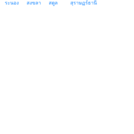
ระนอง
สงขลา
สตูล
สุราษฏร์ธานี