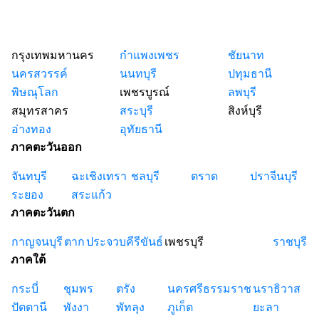
กรุงเทพมหานคร
กำแพงเพชร
ชัยนาท
นครสวรรค์
นนทบุรี
ปทุมธานี
พิษณุโลก
เพชรบูรณ์
ลพบุรี
สมุทรสาคร
สระบุรี
สิงห์บุรี
อ่างทอง
อุทัยธานี
ภาคตะวันออก
จันทบุรี
ฉะเชิงเทรา
ชลบุรี
ตราด
ปราจีนบุรี
ระยอง
สระแก้ว
ภาคตะวันตก
กาญจนบุรี
ตาก
ประจวบคีรีขันธ์
เพชรบุรี
ราชบุรี
ภาคใต้
กระบี่
ชุมพร
ตรัง
นครศรีธรรมราช
นราธิวาส
ปัตตานี
พังงา
พัทลุง
ภูเก็ต
ยะลา