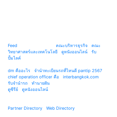
แหล่งรวมสาระน่ารู้ ความรู้รอบตัว เคล็ดความรู้ ที่น่า
สนใจ
Feed
© copyright 2026
คณะบริหารธุรกิจ
|
คณะ
วิทยาศาสตร์และเทคโนโลยี
|
ดูหนังออนไลน์
|
รับ
ปั้มไลค์
เว็บแนะนำ
dm คืออะไร
|
จํานําทะเบียนรถที่ไหนดี pantip 2567
chief operation officer คือ
|
interbangkok.com
รับจํานํารถ
|
ทํานายฝัน
ดูซีรีย์
|
ดูหนังออนไลน์
|
Partner Directory
|
Web Directory