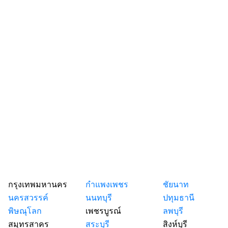
กรุงเทพมหานคร
กำแพงเพชร
ชัยนาท
นครสวรรค์
นนทบุรี
ปทุมธานี
พิษณุโลก
เพชรบูรณ์
ลพบุรี
สมุทรสาคร
สระบุรี
สิงห์บุรี