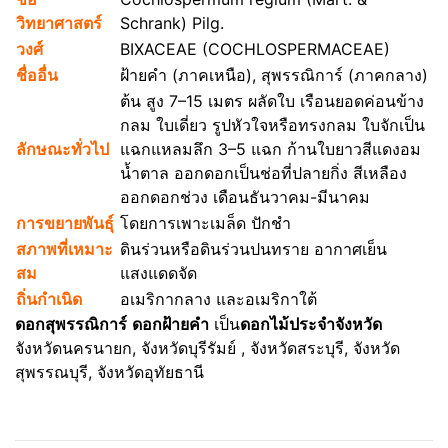
วิทยาศาสตร์
Schrank) Pilg.
วงศ์
BIXACEAE (COCHLOSPERMACEAE)
ชื่ออื่น
ฝ้ายคำ (ภาคเหนือ), สุพรรณิการ์ (ภาคกลาง)
ต้น สูง 7–15 เมตร ผลัดใบ เรือนยอดค่อนข้าง
กลม ใบเดี่ยว รูปหัวใจหรือทรงกลม ใบจักเป็น
ลักษณะทั่วไป
แฉกแหลมลึก 3–5 แฉก ก้านใบยาวสีแดงอม
น้ำตาล ออกดอกเป็นช่อที่ปลายกิ่ง สีเหลือง
ออกดอกช่วง เดือนธันวาคม-มีนาคม
การขยายพันธุ์
โดยการเพาะเมล็ด ปักชำ
สภาพที่เหมาะ
ดินร่วนหรือดินร่วนปนทราย อากาศเย็น
สม
แสงแดดจัด
ถิ่นกำเนิด
อเมริกากลาง และอเมริกาใต้
ดอกสุพรรณิการ์
ดอกฝ้ายคำ
เป็น
ดอกไม้ประจำจังหวัด
จังหวัดนครนายก, จังหวัดบุรีรัมย์ , จังหวัดสระบุรี, จังหวัด
สุพรรณบุรี, จังหวัดอุทัยธานี