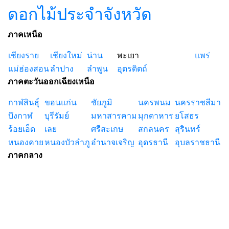
ดอกไม้ประจำจังหวัด
ภาคเหนือ
เชียงราย
เชียงใหม่
น่าน
พะเยา
แพร่
แม่ฮ่องสอน
ลำปาง
ลำพูน
อุตรดิตถ์
ภาคตะวันออกเฉียงเหนือ
กาฬสินธุ์
ขอนแก่น
ชัยภูมิ
นครพนม
นครราชสีมา
บึงกาฬ
บุรีรัมย์
มหาสารคาม
มุกดาหาร
ยโสธร
ร้อยเอ็ด
เลย
ศรีสะเกษ
สกลนคร
สุรินทร์
หนองคาย
หนองบัวลำภู
อำนาจเจริญ
อุดรธานี
อุบลราชธานี
ภาคกลาง