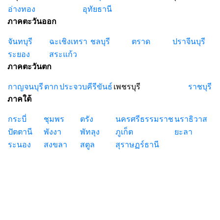
อ่างทอง
อุทัยธานี
ภาคตะวันออก
จันทบุรี
ฉะเชิงเทรา
ชลบุรี
ตราด
ปราจีนบุรี
ระยอง
สระแก้ว
ภาคตะวันตก
กาญจนบุรี
ตาก
ประจวบคีรีขันธ์
เพชรบุรี
ราชบุรี
ภาคใต้
กระบี่
ชุมพร
ตรัง
นครศรีธรรมราช
นราธิวาส
ปัตตานี
พังงา
พัทลุง
ภูเก็ต
ยะลา
ระนอง
สงขลา
สตูล
สุราษฏร์ธานี