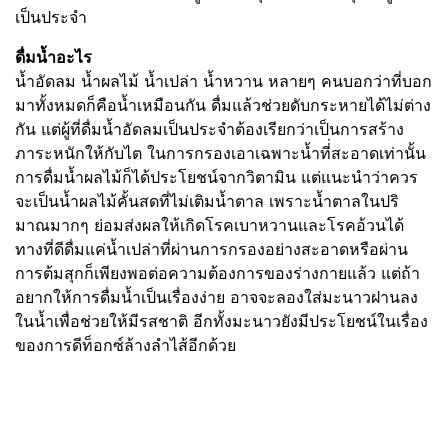
เป็นประจำ
ดื่มน้ำอะไร
น้ำอัดลม น้ำผลไม้ น้ำเปล่า น้ำหวาน หลายๆ คนบอกว่าที่บอก
มาทั้งหมดก็คือน้ำเหมือนกัน ดื่มแล้วช่วยดับกระหายได้ไม่ต่าง
กัน แต่ผู้ที่ดื่มน้ำอัดลมเป็นประจำต้องเรียกว่าเป็นการสร้าง
ภาระหนักให้กับไต ในการกรองเอาเฉพาะน้ำที่่สะอาดเท่านั้น
การดื่มน้ำผลไม้ก็ได้ประโยชน์จากวิตามิน แต่แนะนำว่าควร
จะเป็นน้ำผลไม้คั้นสดที่ไม่เติมน้ำตาล เพราะน้ำตาลในปริ
มาณมากๆ ย่อมส่งผลให้เกิดโรคเบาหวานและโรคอ้วนได้
ทางที่ดีดื่มแค่น้ำเปล่าที่ผ่านการกรองอย่างสะอาดหรือผ่าน
การต้มสุกก็เพียงพอต่อความต้องการของร่างกายแล้ว แต่ถ้า
อยากให้การดื่มน้ำเป็นเรื่องง่าย อาจจะลองใส่มะนาวฝานลง
ในน้ำเพื่อช่วยให้มีรสชาติ อีกทั้งมะนาวยังมีประโยชน์ในเรื่อง
ของการดีท็อกซ์ล้างลำไส้อีกด้วย