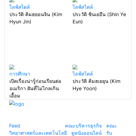
ไลฟ์สไตล์
ไลฟ์สไตล์
ประวัติ คิมฮยอนจิน (Kim
ประวัติ ชินเยอึน (Shin Ye
Hyun Jin)
Eun)
การศึกษา
ไลฟ์สไตล์
เปิดเรื่องน่ารู้ก่อนเรียนต่อ
ประวัติ คิมฮเยยุน (Kim
อเมริกา ฝันที่ไม่ไกลเกิน
Hye Yoon)
เอื้อม
แหล่งรวมสาระน่ารู้ ความรู้รอบตัว เคล็ดความรู้ ที่น่า
สนใจ
Feed
© copyright 2026
คณะบริหารธุรกิจ
|
คณะ
วิทยาศาสตร์และเทคโนโลยี
|
ดูหนังออนไลน์
|
รับ