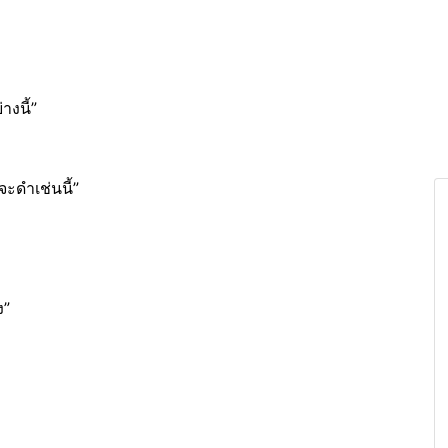
างนี้”
จะดำเช่นนี้”
ง”