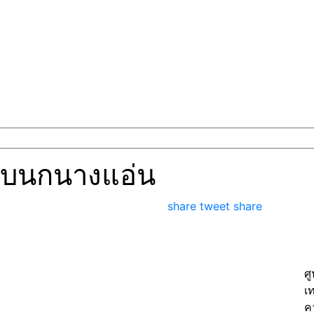
ากับนกนางแอ่น
share
tweet
share
ศ
เ
ค