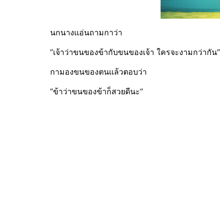
นกนางเเอ่นถามกาว่า
”เจ้าว่าขนของข้ากับขนของเจ้า ใครจะงามกว่ากัน”
กามองขนของตนเเล้วตอบว่า
”ข้าว่าขนของข้าก็สวยดีนะ“