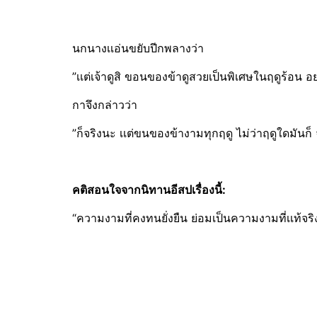
นกนางเเอ่นขยับปีกพลางว่า
”เเต่เจ้าดูสิ ขอนของข้าดูสวยเป็นพิเศษในฤดูร้อน อย่
กาจึงกล่าวว่า
”ก็จริงนะ เเต่ขนของข้างามทุกฤดู ไม่ว่าฤดูใดมันก็ 
คติสอนใจจากนิทานอีสปเรื่องนี้:
“ความงามที่คงทนยั่งยืน ย่อมเป็นความงามที่เเท้จริ