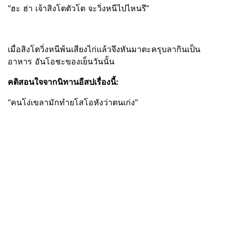
“ฮะ ฮ่า เจ้าสิงโตตัวโต จะวิ่งหนีไปไหนรึ”
เมื่อสิงโตวิ่งหนีพ้นเสียงไก่เเล้วจึงหันมาตะครุบลากินเป็น
อาหาร อันโอชะของเย็นวันนั้น
คติสอนใจจากนิทานอีสปเรื่องนี้:
“คนโง่เขลามักทำยโสโอหังว่าตนเก่ง”