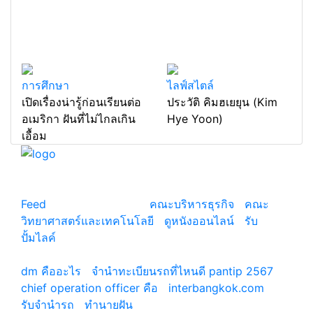
การศึกษา
ไลฟ์สไตล์
เปิดเรื่องน่ารู้ก่อนเรียนต่อ
ประวัติ คิมฮเยยุน (Kim
อเมริกา ฝันที่ไม่ไกลเกิน
Hye Yoon)
เอื้อม
แหล่งรวมสาระน่ารู้ ความรู้รอบตัว เคล็ดความรู้ ที่น่า
สนใจ
Feed
© copyright 2026
คณะบริหารธุรกิจ
|
คณะ
วิทยาศาสตร์และเทคโนโลยี
|
ดูหนังออนไลน์
|
รับ
ปั้มไลค์
เว็บแนะนำ
dm คืออะไร
|
จํานําทะเบียนรถที่ไหนดี pantip 2567
chief operation officer คือ
|
interbangkok.com
รับจํานํารถ
|
ทํานายฝัน