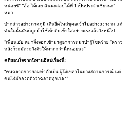
หน่อยซิ” “อ้อ ได้เลย ฉันนะสอบได้ที่ 1 เป็นประจำเชียวน่ะ”
หมา
ป่ากล่าวอย่างภาคภูมิ เดินยืดไหล่ชูคอเข้าไปอย่างสง่างาม แต่
ทันใดนั้นมันก็ถูกม้าใช้เท้าถีบเข้าใส่อย่างแรงแล้ววิ่งหนีไป
“เพื่อนเอ๋ย หมาจิ้งจอกเข้ามาดูอาการหมาป่าผู้โชคร้าย “คราว
หลังก็ระมัดระวังตัวให้มากกว่านี้หน่อยนะ”
คติสอนใจจากนิทานอีสปเรื่องนี้:
“คนฉลาดอาจยอมทำตัวเป็น ผู้โง่เขลาในบางสถานการณ์ แต่
คนโง่มักอวดตัวว่าฉลาดทุกเวลา”