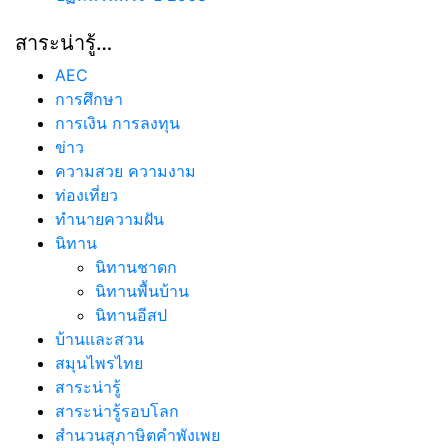
สาระน่ารู้…
AEC
การศึกษา
การเงิน การลงทุน
ข่าว
ความสวย ความงาม
ท่องเที่ยว
ทํานายความฝัน
นิทาน
นิทานชาดก
นิทานพื้นบ้าน
นิทานอีสป
บ้านและสวน
สมุนไพรไทย
สาระน่ารู้
สาระน่ารู้รอบโลก
สำนวนสุภาษิตคำพังเพย