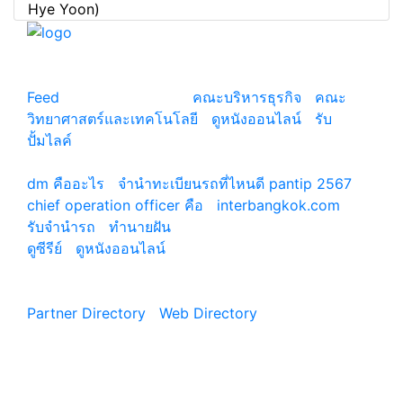
Hye Yoon)
แหล่งรวมสาระน่ารู้ ความรู้รอบตัว เคล็ดความรู้ ที่น่า
สนใจ
Feed
© copyright 2026
คณะบริหารธุรกิจ
|
คณะ
วิทยาศาสตร์และเทคโนโลยี
|
ดูหนังออนไลน์
|
รับ
ปั้มไลค์
เว็บแนะนำ
dm คืออะไร
|
จํานําทะเบียนรถที่ไหนดี pantip 2567
chief operation officer คือ
|
interbangkok.com
รับจํานํารถ
|
ทํานายฝัน
ดูซีรีย์
|
ดูหนังออนไลน์
|
Partner Directory
|
Web Directory