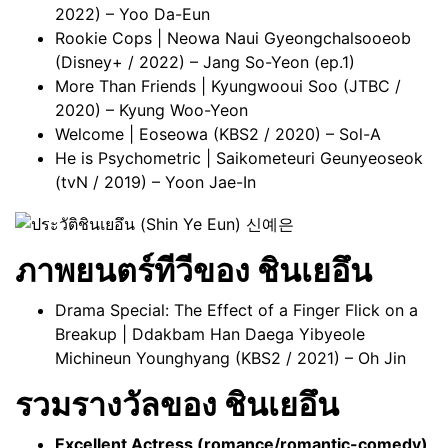
2022) – Yoo Da-Eun
Rookie Cops | Neowa Naui Gyeongchalsooeob
(Disney+ / 2022) – Jang So-Yeon (ep.1)
More Than Friends | Kyungwooui Soo (JTBC /
2020) – Kyung Woo-Yeon
Welcome | Eoseowa (KBS2 / 2020) – Sol-A
He is Psychometric | Saikometeuri Geunyeoseok
(tvN / 2019) – Yoon Jae-In
ภาพยนตร์ทีวี
ของ ชินเยอึน
Drama Special: The Effect of a Finger Flick on a
Breakup | Ddakbam Han Daega Yibyeole
Michineun Younghyang (KBS2 / 2021) – Oh Jin
รวมรางวัลของ ชินเยอึน
Excellent Actress (romance/romantic-comedy)