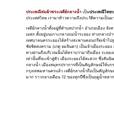
ประเพณีห่มผ้าพระเจดีย์กลางน้ำ
เป็น
ประเพณีไทย
ข
ประเทศไทย เรามาท้าวความถึงประวัติความเป็นมา
เจดีย์กลางน้ำตั้งอยู่ที่ตำบลปากน้ำ อำเภอเมือง จ
เมตร ตั้งอยู่บนเกาะกลางแม่น้ำระยอง ท่างกลางป่าชา
เทศบาลนครระยองได้สร้างสะพานคอนกรีตเข้าไปสู่เจ
ชัยชิตสงคราม (เกตุ ยมจินดา) เป็นเจ้าเมืองระยอง สร
ทางผ่านถึงบริเวณนั้นได้ทราบว่ามาถึงเมือง ระย
เท่านั้นที่จะเข้าสู่ตัว เมืองระยองได้สะดวก ซึ่งสั
กลางน้ำ เมืองสมุทรปราการที่เป็นสัญลักษณ์ให้บรรด
กรุงเทพมหานครแล้ว เจดีย์กลางน้ำถือเป็นสัญลักษ
มาก ราวกลางเดือน 12 ของทุกปีซึ่งเป็นฤดูน้ำหลา