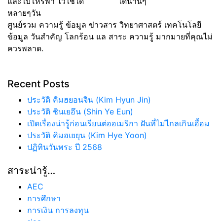
และใบโหรพา ไว้ใช้ได้
ได้นานๆ
หลายๆวัน
ศูนย์รวม ความรู้ ข้อมูล ข่าวสาร วิทยาศาสตร์ เทคโนโลยี
ข้อมูล วันสำคัญ โลกร้อน แล สาระ ความรู้ มากมายที่คุณไม่
ควรพลาด.
Recent Posts
ประวัติ คิมฮยอนจิน (Kim Hyun Jin)
ประวัติ ชินเยอึน (Shin Ye Eun)
เปิดเรื่องน่ารู้ก่อนเรียนต่ออเมริกา ฝันที่ไม่ไกลเกินเอื้อม
ประวัติ คิมฮเยยุน (Kim Hye Yoon)
ปฏิทินวันพระ ปี 2568
สาระน่ารู้…
AEC
การศึกษา
การเงิน การลงทุน