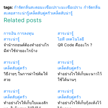
tags:
กำจัดกลิ่นสะตอ
มะเขือเปราะ
มะเขือเปราะ กำจัดกลิ่น
สะตอ
สาระน่ารู้
เคล็ดลับคู่ครัว
เคล็ดลับน่ารู้
Related posts
การเงิน การลงทุน
สาระน่ารู้
สาระน่ารู้
ไอที เทคโนโลยี
จำนำรถยนต์ต้องทำอย่างไร
QR Code คืออะไร ?
มีค่าใช้จ่ายอะไรบ้าง
สาระน่ารู้
สาระน่ารู้
เคล็ดลับคู่ครัว
เคล็ดลับคู่ครัว
วิธีง่ายๆ ในการผ่าไข่ต้มให้
ทำอย่างไรให้เก็บมะนาวไว้
สวย
ใช้ได้นานๆ
สาระน่ารู้
สาระน่ารู้
เคล็ดลับคู่ครัว
เคล็ดลับคู่ครัว
ทำอย่างไรให้เก็บใบแมงลัก
ทำอย่างไรให้เก็บกุ้งแห้งไว้