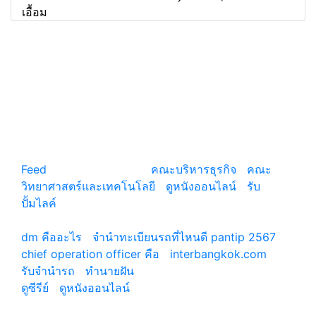
เอื้อม
แหล่งรวมสาระน่ารู้ ความรู้รอบตัว เคล็ดความรู้ ที่น่า
สนใจ
Feed
© copyright 2026
คณะบริหารธุรกิจ
|
คณะ
วิทยาศาสตร์และเทคโนโลยี
|
ดูหนังออนไลน์
|
รับ
ปั้มไลค์
เว็บแนะนำ
dm คืออะไร
|
จํานําทะเบียนรถที่ไหนดี pantip 2567
chief operation officer คือ
|
interbangkok.com
รับจํานํารถ
|
ทํานายฝัน
ดูซีรีย์
|
ดูหนังออนไลน์
|