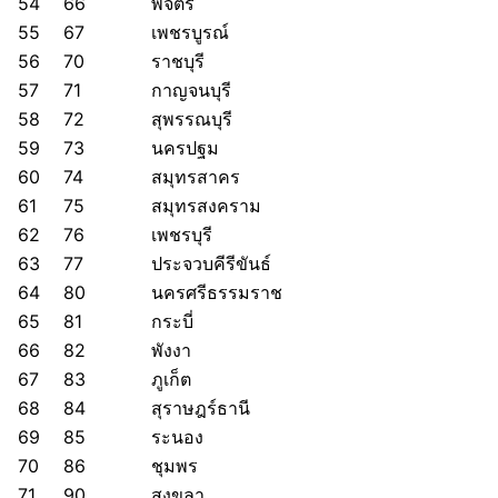
54
66
พิจิตร
55
67
เพชรบูรณ์
56
70
ราชบุรี
57
71
กาญจนบุรี
58
72
สุพรรณบุรี
59
73
นครปฐม
60
74
สมุทรสาคร
61
75
สมุทรสงคราม
62
76
เพชรบุรี
63
77
ประจวบคีรีขันธ์
64
80
นครศรีธรรมราช
65
81
กระบี่
66
82
พังงา
67
83
ภูเก็ต
68
84
สุราษฎร์ธานี
69
85
ระนอง
70
86
ชุมพร
71
90
สงขลา