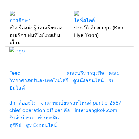
การศึกษา
ไลฟ์สไตล์
เปิดเรื่องน่ารู้ก่อนเรียนต่อ
ประวัติ คิมฮเยยุน (Kim
อเมริกา ฝันที่ไม่ไกลเกิน
Hye Yoon)
เอื้อม
แหล่งรวมสาระน่ารู้ ความรู้รอบตัว เคล็ดความรู้ ที่น่า
สนใจ
Feed
© copyright 2026
คณะบริหารธุรกิจ
|
คณะ
วิทยาศาสตร์และเทคโนโลยี
|
ดูหนังออนไลน์
|
รับ
ปั้มไลค์
เว็บแนะนำ
dm คืออะไร
|
จํานําทะเบียนรถที่ไหนดี pantip 2567
chief operation officer คือ
|
interbangkok.com
รับจํานํารถ
|
ทํานายฝัน
ดูซีรีย์
|
ดูหนังออนไลน์
|