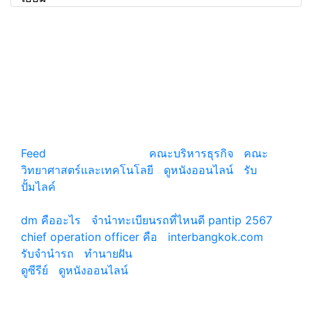
แหล่งรวมสาระน่ารู้ ความรู้รอบตัว เคล็ดความรู้ ที่น่า
สนใจ
Feed
© copyright 2026
คณะบริหารธุรกิจ
|
คณะ
วิทยาศาสตร์และเทคโนโลยี
|
ดูหนังออนไลน์
|
รับ
ปั้มไลค์
เว็บแนะนำ
dm คืออะไร
|
จํานําทะเบียนรถที่ไหนดี pantip 2567
chief operation officer คือ
|
interbangkok.com
รับจํานํารถ
|
ทํานายฝัน
ดูซีรีย์
|
ดูหนังออนไลน์
|