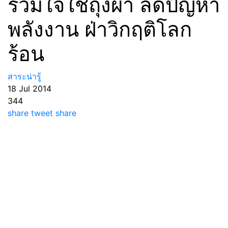
ร่วมใจใช้ถุงผ้า ลดปัญหา
พลังงาน ฝ่าวิกฤติโลก
ร้อน
สาระน่ารู้
18 Jul 2014
344
share
tweet
share