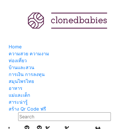
Home
ความสวย ความงาม
ท่องเที่ยว
บ้านและสวน
การเงิน การลงทุน
สมุนไพรไทย
อาหาร
แม่และเด็ก
สาระน่ารู้
สร้าง Qr Code ฟรี