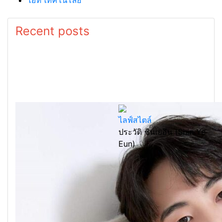
ไอที เทคโนโลยี
Recent posts
ไลฟ์สไตล์
ประวัติ ชินเยอึน (Shin Ye
Eun)