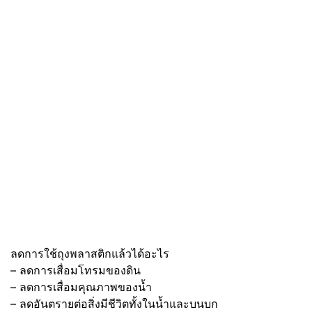
ลดการใช้ถุงพลาสติกแล้วได้อะไร
– ลดการเสื่อมโทรมของดิน
– ลดการเสื่อมคุณภาพของน้ำ
– ลดอันตรายต่อสิ่งมีชีวิตทั้งในน้ำและบนบก