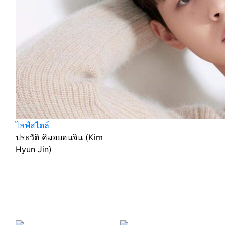
ไลฟ์สไตล์
ประวัติ คิมฮยอนจิน (Kim
Hyun Jin)