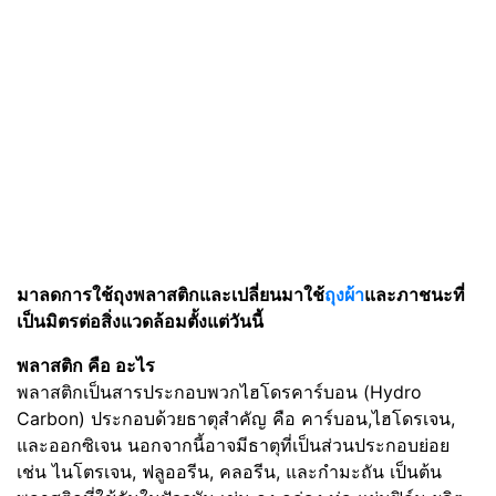
มาลดการใช้ถุงพลาสติกและเปลี่ยนมาใช้
ถุงผ้า
และภาชนะที่
เป็นมิตรต่อสิ่งแวดล้อมตั้งแต่วันนี้
พลาสติก คือ อะไร
พลาสติกเป็นสารประกอบพวกไฮโดรคาร์บอน (Hydro
Carbon) ประกอบด้วยธาตุสำคัญ คือ คาร์บอน,ไฮโดรเจน,
และออกซิเจน นอกจากนี้อาจมีธาตุที่เป็นส่วนประกอบย่อย
เช่น ไนโตรเจน, ฟลูออรีน, คลอรีน, และกำมะถัน เป็นต้น