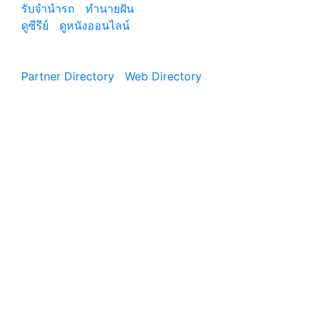
รับจํานํารถ
|
ทํานายฝัน
ดูซีรีย์
|
ดูหนังออนไลน์
|
Partner Directory
|
Web Directory