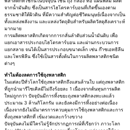
พลาสติกที่ใช้กันในปัจจุบัน เช่น ถุง กล่อง ท่อ แผ่นฟิล์ม ผลิต
จากน้ำมันดิบ ซึ่งเป็นสารไฮโดรคาร์บอนที่เกิดขึ้นเองตาม
ธรรมชาติใต้ผิวดิน ที่มีความสำคัญต่อชีวิตมนุษย์เนื่องจากเป็น
ทั้งแหล่งพลังงาน และแหล่งวัตถุดิบสำหรับผลิตวัสดุสังเคราะห์
มากมาย
การผลิตพลาสติกเกิดจากการกลั่นลำดับส่วนน้ำมันดิบ เพื่อ
แยกเอาสารประกอบไฮโดรคาร์บอน และผ่านกระบวนการ
แยกสลาย จนได้เป็นสารประกอบขนาดเล็ก เช่น ก๊าซเอทธิลีน
และโพรพิลีน ซึ่งใช้เป็นสารตั้งต้นในการผลิตพลาสติกชนิด
ต่างๆ
ทำไมต้องลดการใช้ถุงพลาสติก
ในแต่ละปีทั่วโลกใช้ถุงพลาสติกถึงแสนล้านใบ แต่ถุงพลาสติก
ที่ถูกนำมารีไซเคิลมีไม่ถึงร้อยละ 1 เนื่องจากต้นทุนการผลิต
ใหม่ถูกกว่า ปัจจุบันมีการทิ้งขยะถุงพลาสติกลงทะเลแล้ว
ประมาณ 3 ล้านกิโลกรัม และยังคงมีการทิ้งอย่างต่อเนื่อง
เนื่องจากยังไม่มีมาตรการควบคุมการใช้ถุงพลาสติกและการ
ทิ้งถุงพลาสติกที่ เข้มงวดและกว้างขวาง
ปัจจุบันคงไม่มีใครไม่รู้จักปรากฏการณ์ที่เรียกว่า ภาวะโลก