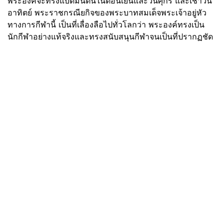
พระองค์จะทรงแบดมินตันในตอนเย็นและวันศุกร์ และเช้าวัน
อาทิตย์ พระราชกรณียกิจของพระบาทสมเด็จพระเจ้าอยู่หัว
ทางการกีฬานี้ เป็นที่เลื่องลือไปทั่วโลกว่า พระองค์ทรงเป็น
นักกีฬาอย่างแท้จริงและทรงสนับสนุนกีฬาจนเป็นที่ปรากฏชัด