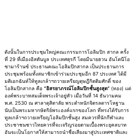
ดังนั้นในการประชุมใหญ่คณะกรรมการโอลิมปิก สากล ครั้ง
ที่ 29 ที่เมืองอิสตันบูล ประเทศตุรกี โดยมีนายฮวน อันโตนีโอ
ซามาร้านซ์ ประธานคณะโอลิมปิกสากล เป็นประธานการ
ประชุมพร้อมทั้งสมาชิกเข้าร่วมประชุมอีก 87 ประเทศ ได้มี
มติเอกฉันท์ให้ทูลเกล้าฯถวายเหรียญดุษฎีกิตติมศักดิ์ ของ
โอลิมปิกสากล คือ
“อิสรยาภรณ์โอลิมปิกชั้นสูงสุด”
(ทอง) แด่
องค์พระบาทสมเด็จพระเจ้าอยู่หัว เมื่อวันที่ 14 ธันวามคม
พ.ศ. 2530 ณ ศาลาดุสิตาลัย พระตำหนักจิตรลดารโหฐาน
นับเป็นพระมหากษัตริย์พระองค์แรกของโลก ที่ทรงได้รับการ
ทูลเกล้าฯถวายเหรียญโอลิมปิกชั้นสูง สมควรที่นักกีฬาและ
ประชาชนชาวไทยควรที่จะเจริญรอยตามเบื้องพระยุคลบาท
อันจะเป็นโอกาสให้สามารถนำชื่อเสียงมาสู่ประเทศชาติและ