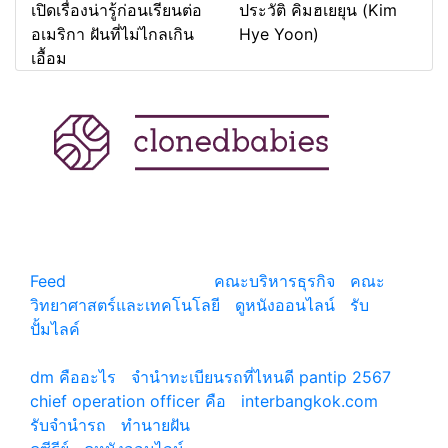
เปิดเรื่องน่ารู้ก่อนเรียนต่อ
ประวัติ คิมฮเยยุน (Kim
อเมริกา ฝันที่ไม่ไกลเกิน
Hye Yoon)
เอื้อม
แหล่งรวมสาระน่ารู้ ความรู้รอบตัว เคล็ดความรู้ ที่น่า
สนใจ
Feed
© copyright 2026
คณะบริหารธุรกิจ
|
คณะ
วิทยาศาสตร์และเทคโนโลยี
|
ดูหนังออนไลน์
|
รับ
ปั้มไลค์
เว็บแนะนำ
dm คืออะไร
|
จํานําทะเบียนรถที่ไหนดี pantip 2567
chief operation officer คือ
|
interbangkok.com
รับจํานํารถ
|
ทํานายฝัน