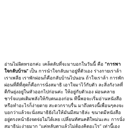
อ่านไม่ผิดหรอกค่ะ เคล็ดลับที่จะมาบอกในวันนี้ คือ
“การพา
ใจกลับบ้าน”
เป็น การนำใจกลับมาอยู่ที่ตัวเอง ร่างกายเราล้า
เราเพลีย เราพักผ่อนก็คือกลับบ้านไปนอน ถ้าใจเราล้า การพัก
ผ่อนที่ดีที่สุดก็คือการนั่งสมาธิ เอาใจมาไว้กับตัว ละสิ่งกังวลที่
ตีกันยุ่งอยู่ในหัวออกไปก่อนค่ะ ให้อยู่กับตัวเอง ผ่อนคลาย
ชาร์จแบตเติมพลังให้กับตนเองก่อน ทีนี้พอจะเริ่มอ่านหนังสือ
หรือทำอะไรก็ง่ายดาย สะดวกราบรื่น มาถึงตรงนี้เพื่อนๆคงจะ
บอกว่าแล้วจะนั่งสมาธิยังไงให้มันมีสมาธิล่ะ ขนาดมีหนังสือ
อยู่ตรงหน้ายังจดจ่อไม่ได้เลย เปลี่ยนทัศนคติใหม่นะคะ การนั่ง
สมาธิน่ะง่ายมาก “แค่หลับตาแล้วไม่ต้องคิดอะไร” เท่านี้เอง