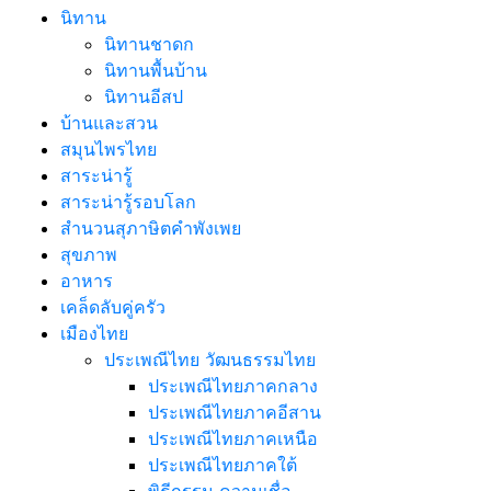
นิทาน
นิทานชาดก
นิทานพื้นบ้าน
นิทานอีสป
บ้านและสวน
สมุนไพรไทย
สาระน่ารู้
สาระน่ารู้รอบโลก
สำนวนสุภาษิตคำพังเพย
สุขภาพ
อาหาร
เคล็ดลับคู่ครัว
เมืองไทย
ประเพณีไทย วัฒนธรรมไทย
ประเพณีไทยภาคกลาง
ประเพณีไทยภาคอีสาน
ประเพณีไทยภาคเหนือ
ประเพณีไทยภาคใต้