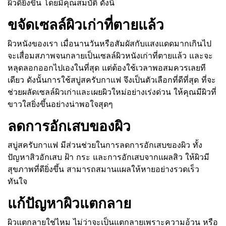
ผิวดียิ่งขึ้น โดยมีคุณสมบัติ ดังนี้
ขจัดเซลล์ผิวเก่าที่ตายแล้ว
ผิวหนังของเรา เมื่อนานวันหรือสัมผัสกับแสงแดดมากเกินไป
จะเสื่อมสภาพจนกลายเป็นเซลล์ผิวหนังเก่าที่ตายแล้ว และจะ
หลุดลอกออกไปเองในที่สุด แต่ต้องใช้เวลาพอสมควรเลยที
เดียว ดังนั้นการใช้สบู่สครับกาแฟ จึงเป็นตัวเลือกที่ดีที่สุด ที่จะ
ช่วยผลัดเซลล์ผิวเก่าและเผยผิวใหม่อย่างเร่งด่วน ให้คุณมีผิวที่
ขาวใสยิ่งขึ้นอย่างน่าพอใจสุดๆ
ลดการอักเสบของผิว
สบู่สครับกาแฟ มีส่วนช่วยในการลดการอักเสบของผิว ทั้ง
ปัญหาสิวอักเสบ ฝ้า กระ และการอักเสบจากแผลสิว ให้ผิวมี
สุขภาพที่ดียิ่งขึ้น สามารถสมานแผลให้หายอย่างรวดเร็ว
ทันใจ
แก้ปัญหาผิวแตกลาย
ผิวแตกลายใช่ไหม ไม่ว่าจะเป็นแตกลายเพราะความอ้วน หรือ