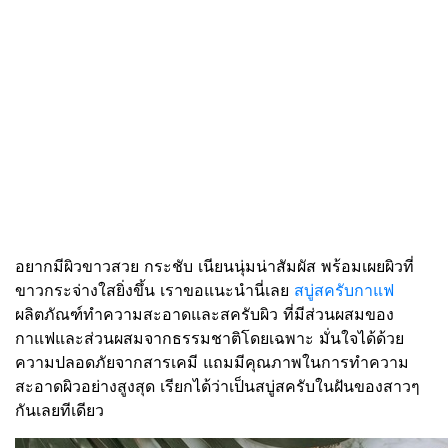
อยากมีผิวขาวสวย กระชับ เนียนนุ่มน่าสัมผัส พร้อมเผยผิวที่
ขาวกระจ่างใสยิ่งขึ้น เราขอแนะนำนี่เลย
สบู่สครับกาแฟ
ผลิตภัณฑ์ทำความสะอาดและสครับผิว ที่มีส่วนผสมของ
กาแฟและส่วนผสมจากธรรมชาติโดยเฉพาะ มั่นใจได้ด้วย
ความปลอดภัยจากสารเคมี แถมมีคุณภาพในการทำความ
สะอาดผิวอย่างสูงสุด เรียกได้ว่าเป็นสบู่สครับในฝันของสาวๆ
กันเลยทีเดียว