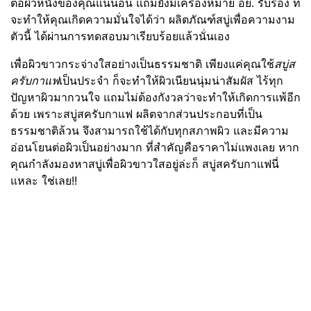
ต่อผิวหนังของคุณแน่นอน แถมยังมีเครื่องหมาย อย. รับรอง ที่
จะทำให้คุณเกิดความมั่นใจได้ว่า ผลิตภัณฑ์สบู่เพื่อความงาม
ตัวนี้ ได้ผ่านการทดสอบมาเรียบร้อยแล้วนั่นเอง
เพื่อผิวขาวกระจ่างใสอย่างเป็นธรรมชาติ เพียงแค่คุณใช้
สบู่ส
ครับกาแฟ
เป็นประจำ ก็จะทำให้ผิวเนียนนุ่มน่าสัมผัส ไร้ทุก
ปัญหาผิวมากวนใจ แถมไม่ต้องกังวลว่าจะทำให้เกิดการแพ้อีก
ด้วย เพราะสบู่สครับกาแฟ ผลิตจากส่วนประกอบที่เป็น
ธรรมชาติล้วน จึงสามารถใช้ได้กับทุกสภาพผิว และมีความ
อ่อนโยนต่อผิวเป็นอย่างมาก ที่สำคัญคือราคาไม่แพงเลย หาก
คุณกำลังมองหาสบู่เพื่อผิวขาวใสอยู่ล่ะก็ สบู่สครับกาแฟนี่
แหละ ใช่เลย!!