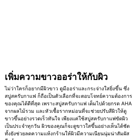
เพิ่มความขาวออร่าให้กับผิว
ไม่ว่าใครก็อยากมีผิวขาว ดูมีออร่าและกระจ่างใสยิ่งขึ้น ซึ่ง
สบู่สครับกาแฟ ก็ถือเป็นตัวเลือกที่จะตอบโจทย์ความต้องการ
ของคุณได้ดีที่สุด เพราะสบู่สครับกาแฟ เต็มไปด้วยกรด AHA
จากผลไม้รวม และหัวเชื้อรากหม่อนที่จะช่วยปรับสีผิวให้ดู
ขาวขึ้นอย่างรวดเร็วทันใจ เพียงแค่ใช้สบู่สครับกาแฟขัดผิว
เป็นประจำทุกวัน ผิวของคุณก็จะดูขาวใสขึ้นอย่างเห็นได้ชัด
ทั้งยังช่วยลดความแห้งกร้านให้ผิวมีความเนียนนุ่มน่าสัมผัส