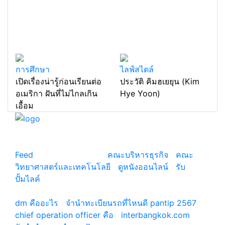
การศึกษา
ไลฟ์สไตล์
เปิดเรื่องน่ารู้ก่อนเรียนต่อ
ประวัติ คิมฮเยยุน (Kim
อเมริกา ฝันที่ไม่ไกลเกิน
Hye Yoon)
เอื้อม
แหล่งรวมสาระน่ารู้ ความรู้รอบตัว เคล็ดความรู้ ที่น่า
สนใจ
Feed
© copyright 2026
คณะบริหารธุรกิจ
|
คณะ
วิทยาศาสตร์และเทคโนโลยี
|
ดูหนังออนไลน์
|
รับ
ปั้มไลค์
เว็บแนะนำ
dm คืออะไร
|
จํานําทะเบียนรถที่ไหนดี pantip 2567
chief operation officer คือ
|
interbangkok.com