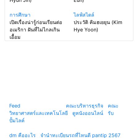
การศึกษา
ไลฟ์สไตล์
เปิดเรื่องน่ารู้ก่อนเรียนต่อ
ประวัติ คิมฮเยยุน (Kim
อเมริกา ฝันที่ไม่ไกลเกิน
Hye Yoon)
เอื้อม
แหล่งรวมสาระน่ารู้ ความรู้รอบตัว เคล็ดความรู้ ที่น่า
สนใจ
Feed
© copyright 2026
คณะบริหารธุรกิจ
|
คณะ
วิทยาศาสตร์และเทคโนโลยี
|
ดูหนังออนไลน์
|
รับ
ปั้มไลค์
เว็บแนะนำ
dm คืออะไร
|
จํานําทะเบียนรถที่ไหนดี pantip 2567