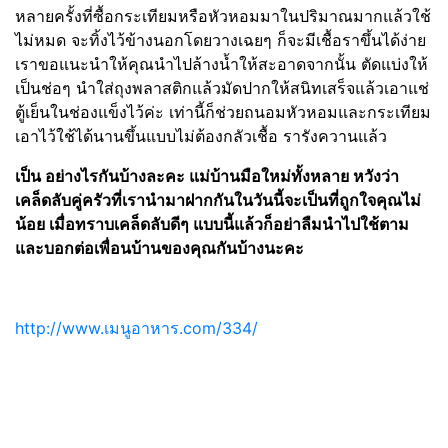
หลายครั้งที่ซื้อกระเทียมหรือหัวหอมมาในปริมาณมากแล้วใช้
ไม่หมด จะทิ้งไว้ข้างนอกโดยวางเฉยๆ ก็จะมีเชื้อราขึ้นได้ง่าย
เราขอแนะนำให้คุณนำไปล้างน้ำให้สะอาดจากนั้น ตัดแบ่งให้
เป็นช่อๆ นำใส่ถุงพลาสติกแล้วมัดปากให้สนิทเสร็จแล้วเอาแช่
ตู้เย็นในช่องแข็งไว้ค่ะ เท่านี้ก็ช่วยถนอมหัวหอมและกระเทียม
เอาไว้ใช้ได้นานขึ้นแบบไม่ต้องกลัวเชื้อ รารังควานแล้ว
เป็น อย่างไรกันบ้างละคะ แม่บ้านมือใหม่ทั้งหลาย หวังว่า
เคล็ดลับคู่ครัวที่เรานำมาฝากกันในวันนี้จะเป็นที่ถูกใจคุณไม่
น้อย เมื่อทราบเคล็ดลับดีๆ แบบนี้แล้วก็อย่าลืมนำไปใช้ตาม
และบอกต่อเพื่อนบ้านของคุณกันบ้างนะคะ
http://www.เมนูอาหาร.com/334/