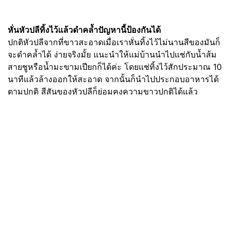
หั่นหัวปลีทิ้งไว้แล้วดำคล้ำปัญหานี้ป้องกันได้
ปกติหัวปลีจากที่ขาวสะอาดเมื่อเราหั่นทิ้งไว้ไม่นานสีของมันก็
จะดำคล้ำได้ ง่ายจริงมั้ย แนะนำให้แม่บ้านนำไปแช่กับน้ำส้ม
สายชูหรือน้ำมะขามเปียกก็ได้ค่ะ โดยแช่ทิ้งไว้สักประมาณ 10
นาทีแล้วล้างออกให้สะอาด จากนั้นก็นำไปประกอบอาหารได้
ตามปกติ สีสันของหัวปลีก็ย่อมคงความขาวปกติได้แล้ว