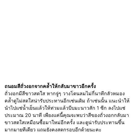
ถนอมสีถั่วงอกจากคล้ำให้กลับมาขาวอีกครั้ง
ถั่วงอกมีสีขาวสดใส หากจู่ๆ วางโดนลมไม่กี่นาทีกลัวหมอง
คล้ำดูไม่สดใสน่ารับประทานอีกเช่นเดิม ถ้าเช่นนั้น แนะนำให้
นำไปแช่น้ำเย็นแล้วให้ท่วมแล้วบีบมะนาวสัก 1 ซีก ลงไปแช่
ประมาณ 20 นาที เพียงแค่นี้คุณจะพบว่าสีของถั่วงอกกลับมา
ขาวสดใสเหมือนซื้อมาใหม่อีกครั้ง และดูน่ารับประทานขึ้น
มากมายทีเดียว แถมยังคงสดกรอบอีกด้วยนะคะ