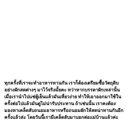
ทุกครั้งที่เราจะทำอาหารทานกัน เราก็ต้องเตรียมซื้อวัตถุดิบ
อย่างผักสดต่างๆ มาไว้จริงมั้ยคะ ทว่าหากบรรดาผักเหล่านั้น
เมื่อเรานำไปแช่ตู้เย็นแล้วมันเหี่ยวง่าย ทำให้เอาออกมาใช้ใน
ครั้งต่อไปแล้วมันดูไม่น่ารับประทาน ถ้าเช่นนั้น เราคงต้อง
มองหาเคล็ดลับถนอมอาหารหรือถนอมผักให้สดน่าทานกันอีก
ครั้งแล้วล่ะ โดยวันนี้เรามีเคล็ดลับมาบอกต่อแม่บ้านแล้วค่ะ