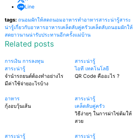
Line
tags:
ถนอมผักให้สด
ถนอมอาหาร
ทำอาหาร
สาระน่ารู้
สาระ
น่ารู้เกี่ยวกับอาหาร
อาหาร
เคล็ดลับคู่ครัว
เคล็ดลับถนอมผักให้
สดยาวนานน่ารับประทานอีกครั้ง
แม่บ้าน
Related posts
การเงิน การลงทุน
สาระน่ารู้
สาระน่ารู้
ไอที เทคโนโลยี
จำนำรถยนต์ต้องทำอย่างไร
QR Code คืออะไร ?
มีค่าใช้จ่ายอะไรบ้าง
อาหาร
สาระน่ารู้
กุ้งอบวุ้นเส้น
เคล็ดลับคู่ครัว
วิธีง่ายๆ ในการผ่าไข่ต้มให้
สวย
สาระน่ารู้
สาระน่ารู้