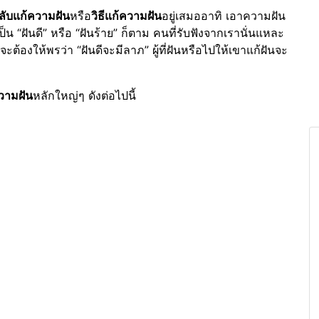
ลับแก้ความฝัน
หรือ
วิธีแก้ความฝัน
อยู่เสมออาทิ เอาความฝัน
็น “ฝันดี” หรือ “ฝันร้าย” ก็ตาม คนที่รับฟังจากเรานั่นแหละ
ะต้องให้พรว่า “ฝันดีจะมีลาภ” ผู้ที่ฝันหรือไปให้เขาแก้ฝันจะ
ความฝัน
หลักใหญ่ๆ ดังต่อไปนี้