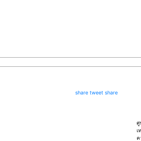
share
tweet
share
ศ
เ
ค