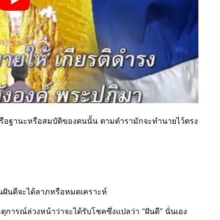
องหรือฐานะหรือสมบัติของตนนั้น ตามตำรามักจะทำนายไว้ตรง
ป็นฝันดีจะได้ลาภหรือหมดเคราะห์
การณ์ล่วงหน้าว่าจะได้รับโชคซึ่งแปลว่า “ฝันดี” นั่นเอง