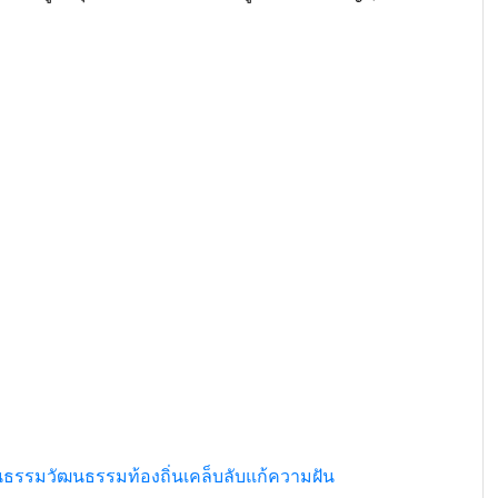
นธรรม
วัฒนธรรมท้องถิ่น
เคล็บลับแก้ความฝัน