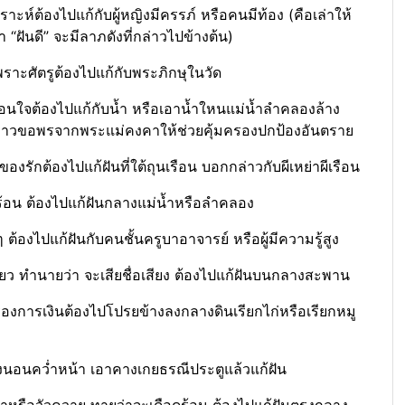
าะห์ต้องไปแก้กับผู้หญิงมีครรภ์ หรือคนมีท้อง (คือเล่าให้
า “ฝันดี” จะมีลาภดังที่กล่าวไปข้างต้น)
เพราะศัตรูต้องไปแก้กับพระภิกษุในวัด
อร้อนใจต้องไปแก้กับน้ำ หรือเอาน้ำใหนแม่น้ำลำคลองล้าง
วกล่าวขอพรจากพระแม่คงคาให้ช่วยคุ้มครองปกป้องอันตราย
ของรักต้องไปแก้ฝันที่ใต้ถุนเรือน บอกกล่าวกับผีเหย่าผีเรือน
อดร้อน ต้องไปแก้ฝันกลางแม่น้ำหรือลำคลอง
ต้องไปแก้ฝันกับคนชั้นครูบาอาจารย์ หรือผู้มีความรู้สูง
ดียว ทำนายว่า จะเสียชื่อเสียง ต้องไปแก้ฝันบนกลางสะพาน
รื่องการเงินต้องไปโปรยข้างลงกลางดินเรียกไก่หรือเรียกหมู
้องนอนคว่ำหน้า เอาคางเกยธรณีประตูแล้วแก้ฝัน
งม้าหรือวัวควาย ทายว่าจะเดือดร้อน ต้องไปแก้ฝันตรงกลาง