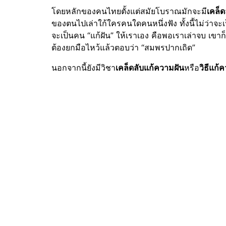
โดยหลักของคนไทยตั้งแต่สมัยโบราณมักจะมี
เคล็ด
ของตนไปเล่าใก้ใครคนใดคนหนึ่งฟัง ทั้งนี้ไม่ว่าจะเป
จะเป็นคน “แก้ฝัน” ให้เราเอง คือพอเราเล่าจบ เขาก็จ
ต้องยกมือไหว้แล้วตอบว่า “สมพรปากเถิด”
นอกจากนี้ยังมีวิชา
เคล็ดลับแก้ความฝัน
หรือ
วิธีแก้