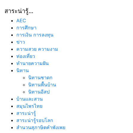
สาระน่ารู้…
AEC
การศึกษา
การเงิน การลงทุน
ข่าว
ความสวย ความงาม
ท่องเที่ยว
ทํานายความฝัน
นิทาน
นิทานชาดก
นิทานพื้นบ้าน
นิทานอีสป
บ้านและสวน
สมุนไพรไทย
สาระน่ารู้
สาระน่ารู้รอบโลก
สำนวนสุภาษิตคำพังเพย