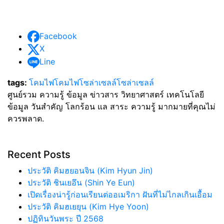
Facebook
X
Line
tags:
โคมไฟ
โคมไฟโซล่าเซลล์
โซล่าเซลล์
ศูนย์รวม ความรู้ ข้อมูล ข่าวสาร วิทยาศาสตร์ เทคโนโลยี
ข้อมูล วันสำคัญ โลกร้อน แล สาระ ความรู้ มากมายที่คุณไม่
ควรพลาด.
Recent Posts
ประวัติ คิมฮยอนจิน (Kim Hyun Jin)
ประวัติ ชินเยอึน (Shin Ye Eun)
เปิดเรื่องน่ารู้ก่อนเรียนต่ออเมริกา ฝันที่ไม่ไกลเกินเอื้อม
ประวัติ คิมฮเยยุน (Kim Hye Yoon)
ปฏิทินวันพระ ปี 2568