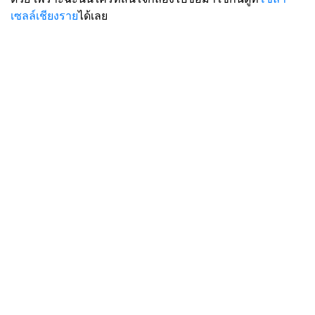
เซลล์เชียงราย
ได้เลย