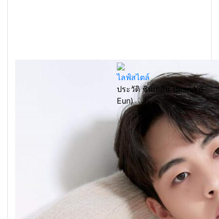
ไลฟ์สไตล์
ประวัติ ชินเยอึน (Shin Ye
Eun)