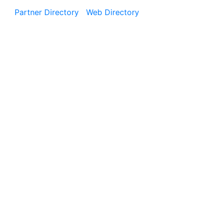
Partner Directory
|
Web Directory