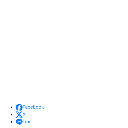
Facebook
X
Line