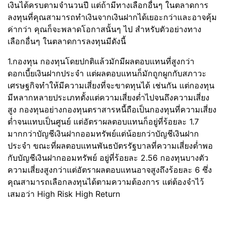
เงินได้ครบตามจำนวนปี แต่ถ้ามีทางเลือกอื่นๆ ในตลาดการ
ลงทุนที่คุณสามารถทำเงินจากเงินฝากได้เยอะกว่าและอาจคุ้ม
ค่ากว่า คุณก็จะพลาดโอกาสนั้นๆ ไป สำหรับตัวอย่างทาง
เลือกอื่นๆ ในตลาดการลงทุนมีดังนี้
1.กองทุน กองทุนโดยปกติแล้วมักมีผลตอบแทนที่สูงกว่า
ดอกเบี้ยเงินฝากประจำ แต่ผลตอบแทนก็มักถูกผูกกับสภาวะ
เศรษฐกิจทำให้มีความเสี่ยงที่จะขาดทุนได้ เช่นกัน แต่กองทุน
มีหลากหลายประเภทตั้งแต่ความเสี่ยงต่ำไปจนถึงความเสี่ยง
สูง กองทุนอย่างกองทุนตราสารหนี้ถือเป็นกองทุนที่ความเสี่ยง
ต่ำจนแทบเป็นศูนย์ แต่อัตราผลตอบแทนก็อยู่ที่ร้อยละ 1.7
มากกว่าบัญชีเงินฝากออมทรัพย์แต่น้อยกว่าบัญชีเงินฝาก
ประจำ ขณะที่ผลตอบแทนพันธบัตรรัฐบาลที่ความเสี่ยงต่ำพอ
กับบัญชีเงินฝากออมทรัพย์ อยู่ที่ร้อยละ 2.56 กองทุนบางตัว
ความเสี่ยงสูงกว่าแต่อัตราผลตอบแทนอาจสูงถึงร้อยละ 6 ซึ่ง
คุณสามารถเลือกลงทุนได้ตามความต้องการ แต่ต้องจำไว้
เสมอว่า High Risk High Return