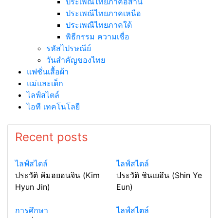
ประเพณีไทยภาคอีสาน
ประเพณีไทยภาคเหนือ
ประเพณีไทยภาคใต้
พิธีกรรม ความเชื่อ
รหัสไปรษณีย์
วันสำคัญของไทย
แฟชั่นเสื้อผ้า
แม่และเด็ก
ไลฟ์สไตล์
ไอที เทคโนโลยี
Recent posts
ไลฟ์สไตล์
ไลฟ์สไตล์
ประวัติ คิมฮยอนจิน (Kim
ประวัติ ชินเยอึน (Shin Ye
Hyun Jin)
Eun)
การศึกษา
ไลฟ์สไตล์