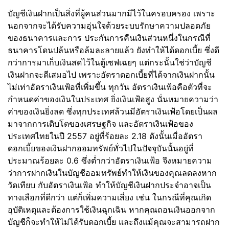
บัญชีเงินฝากเป็นสิ่งที่ผู้คนส่วนมากมีไว้ในครอบครอง เพราะ
นอกจากจะได้รับความอุ่นใจด้วยระบบรักษาความปลอดภัย
ของธนาคารและการ ประกันการคืนเงินส่วนหนึ่งในกรณีที่
ธนาคารโดนปล้นหรือล้มละลายแล้ว ยังทำให้ได้ดอกเบี้ย ซึ่งดี
กว่าการมาเก็บเงินสดไว้ในตู้เซฟเฉยๆ แต่กระนั้นใช่ว่าบัญชี
เงินฝากจะดีเสมอไป เพราะอัตราดอกเบี้ยที่ได้จากเงินฝากนั้น
ไม่เท่าอัตราเงินเฟ้อที่เพิ่มขึ้น ทุกวัน อัตราเงินเฟ้อคือตัวที่จะ
กำหนดค่าของเงินในประเทศ ยิ่งเงินเฟ้อสูง นั่นหมายความว่า
ค่าของเงินยิ่งลด ซึ่งทุกประเทศล้วนมีอัตราเงินเฟ้อโดยเป็นผล
มาจากการเติบโตของเศรษฐกิจ และอัตราเงินเฟ้อของ
ประเทศไทยในปี 2557 อยู่ที่ร้อยละ 2.18 ดังนั้นเมื่ออัตรา
ดอกเบี้ยของเงินฝากออมทรัพย์ทั่วไปในปัจจุบันนั้นอยู่ที่
ประมาณร้อยละ 0.6 ซึ่งต่ำกว่าอัตราเงินเฟ้อ จึงหมายความ
ว่าการฝากเงินในบัญชีออมทรัพย์ทำให้เงินของคุณลดลงหาก
วัดเทียบ กับอัตราเงินเฟ้อ ทำให้บัญชีเงินฝากประจำอาจเป็น
ทางเลือกที่ดีกว่า แต่ก็เพิ่มความเสี่ยง เช่น ในกรณีที่คุณเกิด
อุบัติเหตุและต้องการใช้เงินฉุกเฉิน หากคุณถอนเงินออกจาก
บัญชีก็จะทำให้ไม่ได้รับดอกเบี้ย และถึงแม้คุณจะสามารถฝาก