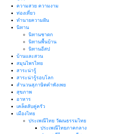
ความสวย ความงาม
ท่องเที่ยว
ทํานายความฝัน
นิทาน
นิทานชาดก
นิทานพื้นบ้าน
นิทานอีสป
บ้านและสวน
สมุนไพรไทย
สาระน่ารู้
สาระน่ารู้รอบโลก
สำนวนสุภาษิตคำพังเพย
สุขภาพ
อาหาร
เคล็ดลับคู่ครัว
เมืองไทย
ประเพณีไทย วัฒนธรรมไทย
ประเพณีไทยภาคกลาง