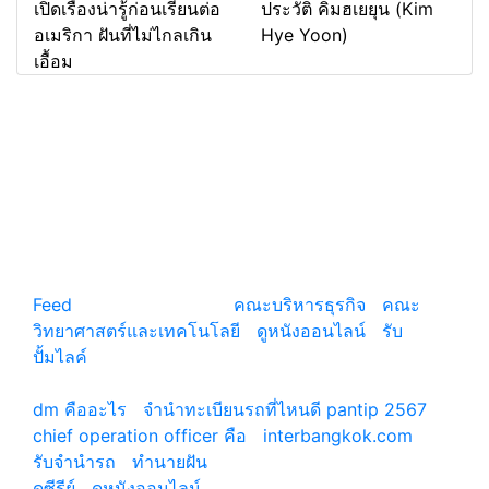
เปิดเรื่องน่ารู้ก่อนเรียนต่อ
ประวัติ คิมฮเยยุน (Kim
อเมริกา ฝันที่ไม่ไกลเกิน
Hye Yoon)
เอื้อม
แหล่งรวมสาระน่ารู้ ความรู้รอบตัว เคล็ดความรู้ ที่น่า
สนใจ
Feed
© copyright 2026
คณะบริหารธุรกิจ
|
คณะ
วิทยาศาสตร์และเทคโนโลยี
|
ดูหนังออนไลน์
|
รับ
ปั้มไลค์
เว็บแนะนำ
dm คืออะไร
|
จํานําทะเบียนรถที่ไหนดี pantip 2567
chief operation officer คือ
|
interbangkok.com
รับจํานํารถ
|
ทํานายฝัน
ดูซีรีย์
|
ดูหนังออนไลน์