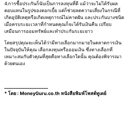
4.การซื้อประกันก็นับเป็นการลงทุนที่ดี แม้ว่าจะไม่ได้รับผล
ตอบแทนในรูปของดอกเบี้ย แต่ก็ช่วยลดความเสี่ยงในกรณีที่
เกิดอุบัติเหตุหรือเกิดเหตุการณ์ไม่คาดฝัน และประกันบางชนิด
เมื่อครบระยะเวลาที่กำหนดคุณก็จะได้รับเงินคืน เปรียบ
เสมือนการออมทรัพย์และทำประกันระยะยาว
โดยสรุปคุณจะเห็นได้ว่ามีทางเลือกมากมายในตลาดการเงิน
ในปัจจุบันให้คุณ เลือกลงทุนหรือออมเงิน ซึ่งทางเลือกที่
เหมาะสมกับตัวคุณที่สุดคือทางเลือกใดนั้น คุณต้องพิจารณา
ด้วยตนเอง
___________________
* โดย : MoneyGuru.co.th หนังสือพิมพ์โพสต์ทูเดย์