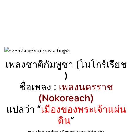
เพลงชาติกัมพูชา (โนโกร์เรียช
)
ชื่อเพลง :
เพลงนครราช
(Nokoreach)
แปลว่า “
เมืองของพระเจ้าแผ่น
ดิน
”
ซม ปวก เตฝดา เรียกซา มฮา กสัต เยิง