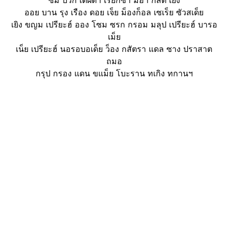
ออย บาน รุง เรือง ดอย เจ็ย ม็องก็อล เซเร็ย ซัวสเด็ย
เยิง ขญม เปรียะฮ์ ออง โซม ซรก กรอม มลุป เปรียะฮ์ บารอ
เม็ย
เน็ย เปรียะฮ์ นอรอบอเด็ย ว็อง กสัตรา แดล ซาง ปราสาต
ถมอ
กรุป กรอง แดน ขแม็ย โบะราน ทเกิง ทกานฯ