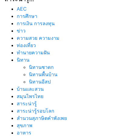
ประวัติ คิมฮยอนจิน (Kim Hyun Jin)
ประวัติ ชินเยอึน (Shin Ye Eun)
เปิดเรื่องน่ารู้ก่อนเรียนต่ออเมริกา ฝันที่ไม่ไกลเกินเอื้อม
ประวัติ คิมฮเยยุน (Kim Hye Yoon)
ปฏิทินวันพระ ปี 2568
สาระน่ารู้…
AEC
การศึกษา
การเงิน การลงทุน
ข่าว
ความสวย ความงาม
ท่องเที่ยว
ทํานายความฝัน
นิทาน
นิทานชาดก
นิทานพื้นบ้าน
นิทานอีสป