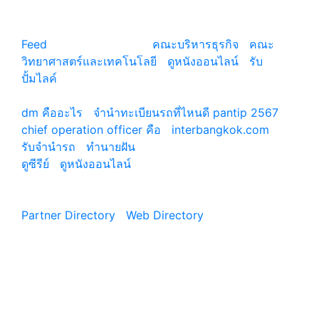
การศึกษา
ไลฟ์สไตล์
เปิดเรื่องน่ารู้ก่อนเรียนต่อ
ประวัติ คิมฮเยยุน (Kim
อเมริกา ฝันที่ไม่ไกลเกิน
Hye Yoon)
เอื้อม
แหล่งรวมสาระน่ารู้ ความรู้รอบตัว เคล็ดความรู้ ที่น่า
สนใจ
Feed
© copyright 2026
คณะบริหารธุรกิจ
|
คณะ
วิทยาศาสตร์และเทคโนโลยี
|
ดูหนังออนไลน์
|
รับ
ปั้มไลค์
เว็บแนะนำ
dm คืออะไร
|
จํานําทะเบียนรถที่ไหนดี pantip 2567
chief operation officer คือ
|
interbangkok.com
รับจํานํารถ
|
ทํานายฝัน
ดูซีรีย์
|
ดูหนังออนไลน์
|