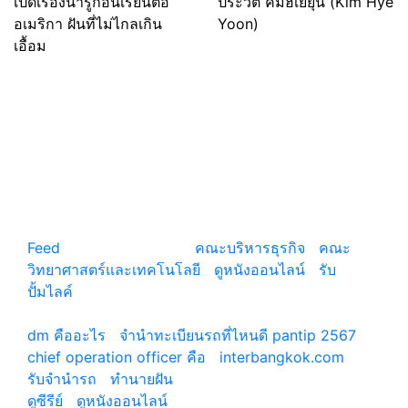
เปิดเรื่องน่ารู้ก่อนเรียนต่อ
ประวัติ คิมฮเยยุน (Kim Hye
อเมริกา ฝันที่ไม่ไกลเกิน
Yoon)
เอื้อม
แหล่งรวมสาระน่ารู้ ความรู้รอบตัว เคล็ดความรู้ ที่น่า
สนใจ
Feed
© copyright 2026
คณะบริหารธุรกิจ
|
คณะ
วิทยาศาสตร์และเทคโนโลยี
|
ดูหนังออนไลน์
|
รับ
ปั้มไลค์
เว็บแนะนำ
dm คืออะไร
|
จํานําทะเบียนรถที่ไหนดี pantip 2567
chief operation officer คือ
|
interbangkok.com
รับจํานํารถ
|
ทํานายฝัน
ดูซีรีย์
|
ดูหนังออนไลน์