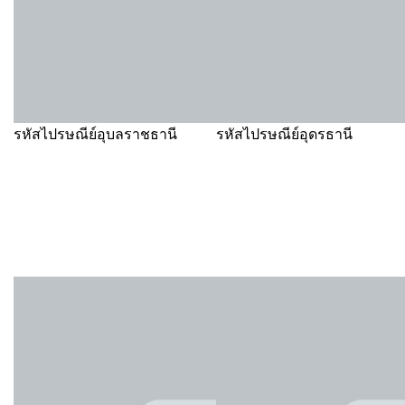
รหัสไปรษณีย์อุบลราชธานี
รหัสไปรษณีย์อุดรธานี