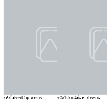
รหัสไปรษณีย์มุกดาหาร
รหัสไปรษณีย์มหาสารคาม