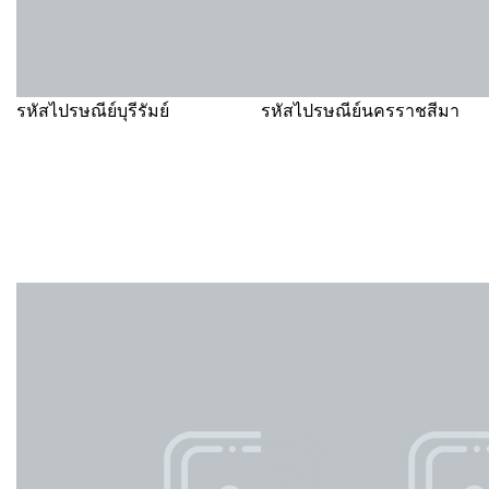
รหัสไปรษณีย์บุรีรัมย์
รหัสไปรษณีย์นครราชสีมา