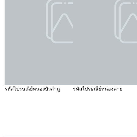
รหัสไปรษณีย์หนองบัวลำภู
รหัสไปรษณีย์หนองคาย