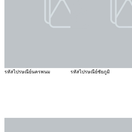
รหัสไปรษณีย์นครพนม
รหัสไปรษณีย์ชัยภูมิ