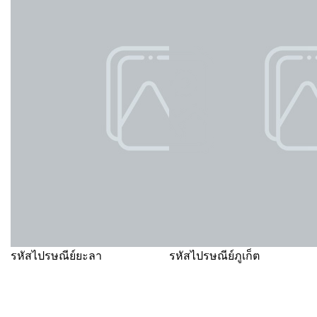
รหัสไปรษณีย์ยะลา
รหัสไปรษณีย์ภูเก็ต