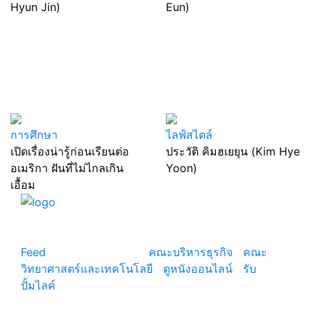
Hyun Jin)
Eun)
การศึกษา
ไลฟ์สไตล์
เปิดเรื่องน่ารู้ก่อนเรียนต่อ
ประวัติ คิมฮเยยุน (Kim Hye
อเมริกา ฝันที่ไม่ไกลเกิน
Yoon)
เอื้อม
แหล่งรวมสาระน่ารู้ ความรู้รอบตัว เคล็ดความรู้ ที่น่า
สนใจ
Feed
© copyright 2026
คณะบริหารธุรกิจ
|
คณะ
วิทยาศาสตร์และเทคโนโลยี
|
ดูหนังออนไลน์
|
รับ
ปั้มไลค์
เว็บแนะนำ