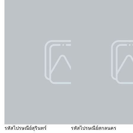
รหัสไปรษณีย์สุรินทร์
รหัสไปรษณีย์สกลนคร