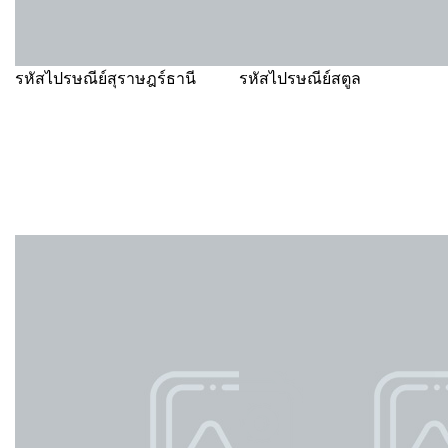
รหัสไปรษณีย์สุราษฎร์ธานี
รหัสไปรษณีย์สตูล