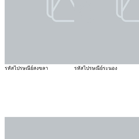
รหัสไปรษณีย์สงขลา
รหัสไปรษณีย์ระนอง