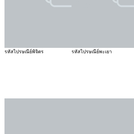
รหัสไปรษณีย์พิจิตร
รหัสไปรษณีย์พะเยา