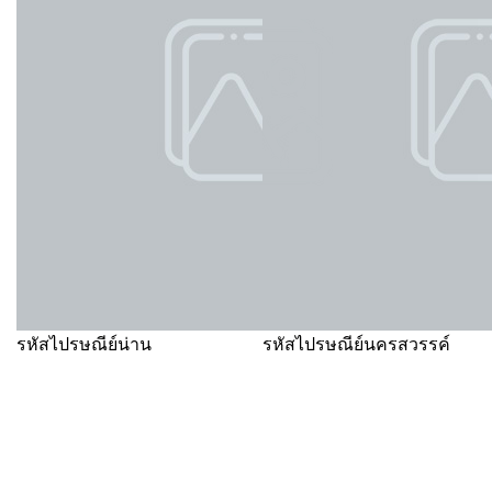
รหัสไปรษณีย์น่าน
รหัสไปรษณีย์นครสวรรค์