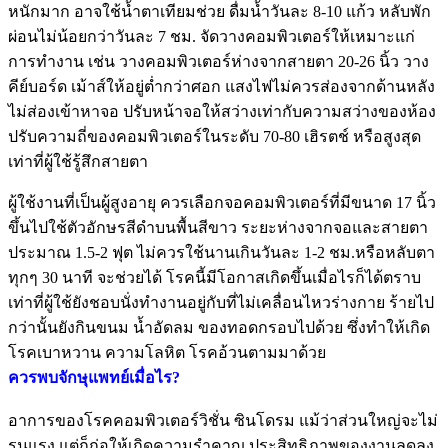
หนักมาก อาจใช้น้ำตาเทียมช่วย ดื่มน้ำวันละ 8-10 แก้ว หลับพัก
ผ่อนไม่น้อยกว่าวันละ 7 ชม. จัดวางคอมพิวเตอร์ให้เหมาะแก่
การทำงาน เช่น วางคอมพิวเตอร์ห่างจากสายตา 20-26 นิ้ว วาง
คีย์บอร์ด เม้าส์ให้อยู่ต่ำกว่าศอก แสงไฟไม่ควรส่องจากด้านหลัง
ไม่ส่องเข้าหาจอ ปรับหน้าจอให้สว่างเท่ากับความสว่างของห้อง
ปรับความถี่ของคอมพิวเตอร์ในระดับ 70-80 เฮิรตช์ หรือสูงสุด
เท่าที่ผู้ใช้รู้สึกสายตา
ผู้ใช้งานที่เป็นผู้สูงอายุ ควรเลือกจอคอมพิวเตอร์ที่มีขนาด 17 นิ้ว
ขึ้นไปใช้ตัวอักษรสีดำบนพื้นสีขาว ระยะห่างจากจอและสายตา
ประมาณ 1.5-2 ฟุต ไม่ควรใช้นานเกินวันละ 1-2 ชม.หรือหลับตา
ทุกๆ 30 นาที จะช่วยได้ โรคนี้มีโอกาสเกิดขึ้นเมื่อไรก็ได้ตราบ
เท่าที่ผู้ใช้ยังชอบนั่งทำงานอยู่กับที่ไม่เคลื่อนไหวร่างกาย ร้ายไป
กว่านั้นยังกินขนม น้ำอัดลม ของทอดกรอบไปด้วย ซึ่งทำให้เกิด
โรคเบาหวาน ความโลหิต โรคอ้วนตามมาด้วย
ควรพบจักษุแพทย์เมื่อไร?
อาการของโรคคอมพิวเตอร์วิชั่น ซินโดรม แม้ว่าส่วนใหญ่จะไม่
รุนแรง แต่ก็ก่อให้เกิดความรำคาญ ประสิทธิภาพของงานลดลง