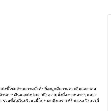
วบ่งชี้โชคด้านความมั่งคั่ง ยิ่งจมูกมีความอวบอิ่มและกลม
บโชคด้านการเงินและยังบ่งบอกถึงความมั่งคั่งจากหลายๆ แหล่ง
 รวมทั้งไฝในบริเวณนี้ก็บ่งบอกถึงเคราะห์ร้ายแรง จึงควรจี้