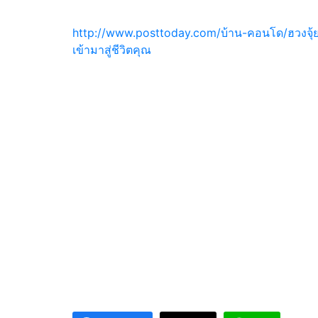
http://www.posttoday.com/บ้าน-คอนโด/ฮวงจุ้ย
เข้ามาสู่ชีวิตคุณ