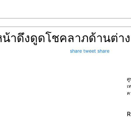
น้าดึงดูดโชคลาภด้านต่างๆ 
share
tweet
share
ศ
เ
ค
R