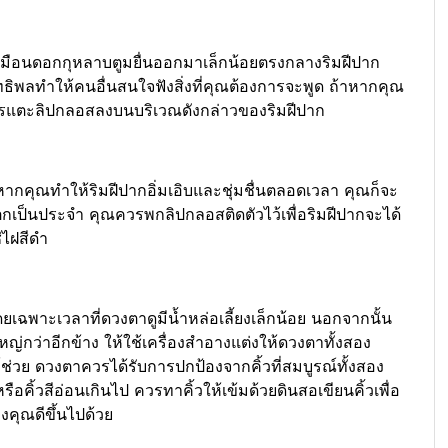
เหมือนดอกกุหลาบตูมยื่นออกมาเล็กน้อยตรงกลางริมฝีปาก
ทธิพลทำให้คนอื่นสนใจฟังสิ่งที่คุณต้องการจะพูด ถ้าหากคุณ
ดยการแตะลิปกลอสลงบนบริเวณดังกล่าวของริมฝีปาก
นหากคุณทำให้ริมฝีปากอิ่มเอิบและชุ่มชื่นตลอดเวลา คุณก็จะ
ป็นประจำ คุณควรพกลิปกลอสติดตัวไว้เพื่อริมฝีปากจะได้
่ไฝสีดำ
ยเฉพาะเวลาที่ดวงตาดูมีน้ำหล่อเลี้ยงเล็กน้อย นอกจากนั้น
หญ่กว่าอีกข้าง ให้ใช้เครื่องสำอางแต่งให้ดวงตาทั้งสอง
วย ดวงตาควรได้รับการปกป้องจากคิ้วที่สมบูรณ์ทั้งสอง
รือคิ้วสีอ่อนเกินไป ควรทาคิ้วให้เข้มด้วยดินสอเขียนคิ้วเพื่อ
องคุณดีขึ้นไปด้วย