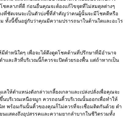
ถึงโชคลาภที่ดี ก่อนอื่นคุณจะต้องแก้ไขจุดที่ไม่สมดุลต่างๆ
ี่ชัดเจนจะเป็นตัวบ่งชี้ที่สำคัญว่าคนผู้นั้นจะมีโชคดีหรือ
ริม ทั้งนี้ขึ้นอยู่กับว่าคุณมีความปรารถนาในด้านใดและอะไร
ีตำหนิใดๆ เพื่อจะได้ดึงดูดโชคด้านที่ปรึกษาที่มีอำนาจ
ำและสิวที่บริเวณนี้ก็ควรจะปิดด้วยรองพื้น แต่ถ้าหากเป็น
รดูแลให้ตำแหน่งดังกล่าวเกลี้ยงเกลาและเปล่งปลั่งเพื่อคุณจะ
ขึ้นบริเวณเหนือจมูก ควรถอนคิ้วบริเวณนั้นออกเพื่อทำให้
ิท พร้อมกันนั้นคิ้วของคุณก็ไม่ควรที่จะเชื่อมติดกันด้วย ตำ
 หรือขนแสดงถึงอุปสรรคและความยากลำบากในชีวิตรวมทั้ง