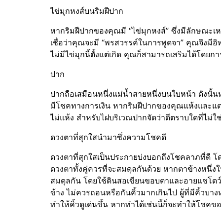
ไข่มุกหงส์บนริมฝีปาก
หากริมฝีปากของคุณมี “ไข่มุกหงส์” ซึ่งมีลักษณะ
เชื่อว่าคุณจะมี “พรสวรรค์ในการพูดจา” คุณจึงมีอิ
ไม่มีไข่มุกนี้ตั้งแต่เกิด คุณก็สามารถเสริมได้โ
ปาก
ปากถือเสมือนหนึ่งแม่น้ำสายหนึ่งบนใบหน้า ดังนั้
มีโชคทางการเงิน หากริมฝีปากของคุณแห้งและแตกเ
ไม่แห้ง สำหรับไฝบริเวณปากจัดว่าดีตราบใดที่ไม่ใช
ดวงตาที่สุกใสนำมาซึ่งความโชคดี
ดวงตาที่สุกใสเป็นประกายบ่งบอกถึงโชคลาภที่ดี โด
ดวงตาทั้งคู่ควรที่จะสมดุลกันด้วย หากตาข้างหนึ่งใ
สมดุลกัน โดยใช้ดินสอเขียนขอบตาและอายแชโดว์ช่
ข้าง ไม่ควรถอนหรือกันคิ้วมากเกินไป ผู้ที่มีคิ้วบางห
ทำให้คิ้วดูเด่นขึ้น หากทำได้เช่นนี้ก็จะทำให้โชคข