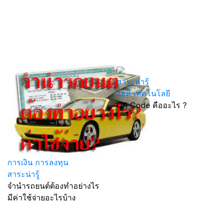
สาระน่ารู้
ไอที เทคโนโลยี
QR Code คืออะไร ?
การเงิน การลงทุน
สาระน่ารู้
จำนำรถยนต์ต้องทำอย่างไร
มีค่าใช้จ่ายอะไรบ้าง