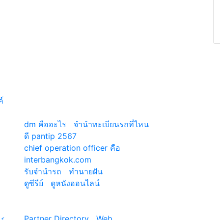
ค์
เว็บแนะนำ
dm คืออะไร
|
จํานําทะเบียนรถที่ไหน
ดี pantip 2567
chief operation officer คือ
|
interbangkok.com
รับจํานํารถ
|
ทํานายฝัน
ดูซีรีย์
|
ดูหนังออนไลน์
ี่
|
Partner Directory
|
Web