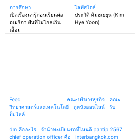
การศึกษา
ไลฟ์สไตล์
เปิดเรื่องน่ารู้ก่อนเรียนต่อ
ประวัติ คิมฮเยยุน (Kim
อเมริกา ฝันที่ไม่ไกลเกิน
Hye Yoon)
เอื้อม
แหล่งรวมสาระน่ารู้ ความรู้รอบตัว เคล็ดความรู้ ที่น่า
สนใจ
Feed
© copyright 2026
คณะบริหารธุรกิจ
|
คณะ
วิทยาศาสตร์และเทคโนโลยี
|
ดูหนังออนไลน์
|
รับ
ปั้มไลค์
เว็บแนะนำ
dm คืออะไร
|
จํานําทะเบียนรถที่ไหนดี pantip 2567
chief operation officer คือ
|
interbangkok.com