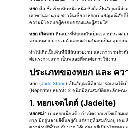
หยก
คือ ชื่อเรียกหินชนิดหนึ่ง ซึ่งถือเป็นอัญมณีล
เล่าขานมานาน ชาวจีนเชื่อว่าหยกเป็นอัญมณีศักดิ์สิ
ความมีโชคแก่ผู้ครอบครองและผู้สวมใส่
หยก เกิดจาก
หินแปรที่ทับถมกันเป็นเวลานาน ผสมกั
จำนวนมากมารวมตัวและผสานกันจนเป็นกลุ่มก้อน หย
ทำให้เกิดเป็นหินที่มีสีสันสวยงาม และการรวมตั
ต่อแรงกระแทก เป็นพลอยที่ทนต่อการใช้งาน
ประเภทของหยก และ คว
หยก (
Jade Stone
) เป็นอัญมณีที่สามารถแบ่งได้เ
(Nephrite) หยกทั้ง 2 ชนิดมีคุณสมบัติและลักษณะที
1.
หยกเจดไดต์ (Jadeite)
หยกพม่า
เป็นหยกเนื้อแข็ง กำเนิดจากแร่โซเดียมผสม
ยาก มีอยู่หลายสีขึ้นอยู่กับแร่ธาตุที่ผสมกันอยู่ เ
ขาวส่วนสีที่นิยมกันมาก ได้แก่หยกสีเขียวใสสดแบ