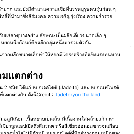
้ำค่ามาก และยังมีตำนานความเชื่อที่บรรพบุรุษคนรุ่นก่อน ๆ
ทธิ์ที่นำมาซึ่งสิริมงคล ความเจริญรุ่งเรือง ความร่ำรวย
บแร่ธาตุบางอย่าง ลักษณะเป็นผลึกเดี่ยวขนาดเล็ก ๆ
กหนึ่งก้อนก็คือผลึกกลุ่มหนึ่งมารวมตัวกัน
วกันจากผลึกขนาดเล็กทำให้หยกมีโครงสร้างที่แข็งแรงทนทาน
ามแตกต่าง
ป็น 2 ชนิด ได้แก่ หยกเจดไดต์ (Jadeite) และ หยกเนฟไฟรต์
่แตกต่างกัน ดังนี้Credit :
Jadeforyou thailand
อลูมิเนียม เนื้อหยาบเป็นเส้น มีเนื้องามใสคล้ายแก้ว หา
ช่น สีเขียวลูกแอปเปิลถึงสีมรกต หรือสีเขียวอ่อนอมขาวจนเกือบ
บมรกตน้ำใสไม่มีตำหนิ หยกเจดไดต์ที่มีอยู่ทางตอนเหนือของ