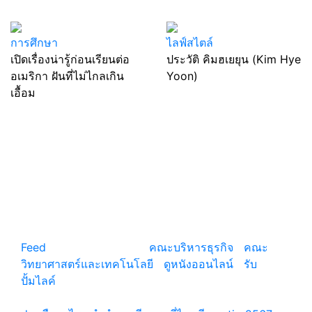
การศึกษา
ไลฟ์สไตล์
เปิดเรื่องน่ารู้ก่อนเรียนต่อ
ประวัติ คิมฮเยยุน (Kim Hye
อเมริกา ฝันที่ไม่ไกลเกิน
Yoon)
เอื้อม
แหล่งรวมสาระน่ารู้ ความรู้รอบตัว เคล็ดความรู้ ที่น่า
สนใจ
Feed
© copyright 2026
คณะบริหารธุรกิจ
|
คณะ
วิทยาศาสตร์และเทคโนโลยี
|
ดูหนังออนไลน์
|
รับ
ปั้มไลค์
เว็บแนะนำ