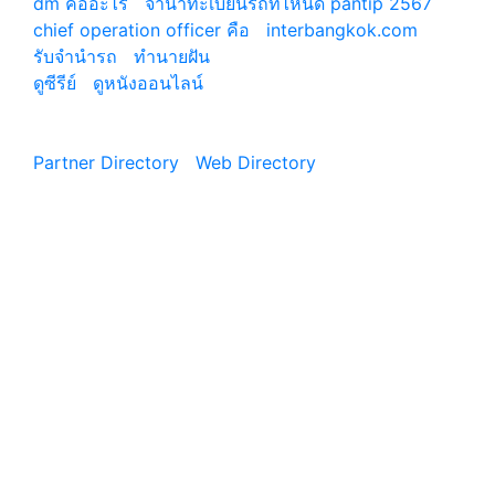
dm คืออะไร
|
จํานําทะเบียนรถที่ไหนดี pantip 2567
chief operation officer คือ
|
interbangkok.com
รับจํานํารถ
|
ทํานายฝัน
ดูซีรีย์
|
ดูหนังออนไลน์
|
Partner Directory
|
Web Directory