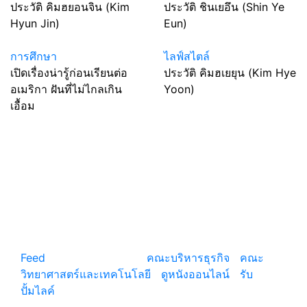
ประวัติ คิมฮยอนจิน (Kim
ประวัติ ชินเยอึน (Shin Ye
Hyun Jin)
Eun)
การศึกษา
ไลฟ์สไตล์
เปิดเรื่องน่ารู้ก่อนเรียนต่อ
ประวัติ คิมฮเยยุน (Kim Hye
อเมริกา ฝันที่ไม่ไกลเกิน
Yoon)
เอื้อม
แหล่งรวมสาระน่ารู้ ความรู้รอบตัว เคล็ดความรู้ ที่น่า
สนใจ
Feed
© copyright 2026
คณะบริหารธุรกิจ
|
คณะ
วิทยาศาสตร์และเทคโนโลยี
|
ดูหนังออนไลน์
|
รับ
ปั้มไลค์