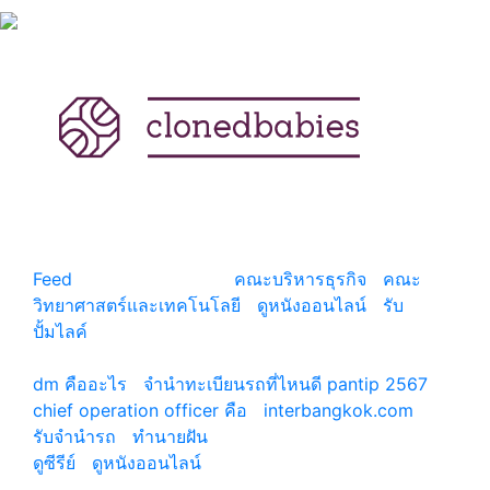
แหล่งรวมสาระน่ารู้ ความรู้รอบตัว เคล็ดความรู้ ที่น่า
สนใจ
Feed
© copyright 2026
คณะบริหารธุรกิจ
|
คณะ
วิทยาศาสตร์และเทคโนโลยี
|
ดูหนังออนไลน์
|
รับ
ปั้มไลค์
เว็บแนะนำ
dm คืออะไร
|
จํานําทะเบียนรถที่ไหนดี pantip 2567
chief operation officer คือ
|
interbangkok.com
รับจํานํารถ
|
ทํานายฝัน
ดูซีรีย์
|
ดูหนังออนไลน์
|