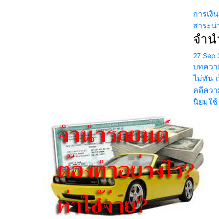
การเงิ
สาระน่าร
จำนำ
27 Sep 
บทความแ
ไม่ทัน 
คดีควา
นิยมใช