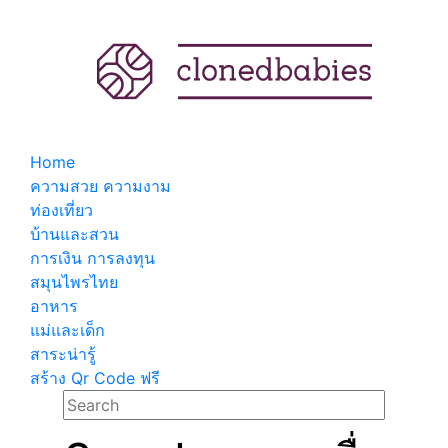
Home
ความสวย ความงาม
ท่องเที่ยว
บ้านและสวน
การเงิน การลงทุน
สมุนไพรไทย
อาหาร
แม่และเด็ก
สาระน่ารู้
สร้าง Qr Code ฟรี