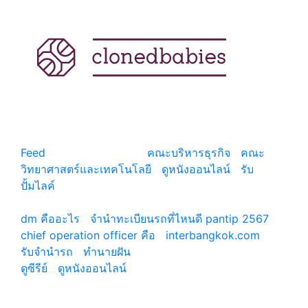
แหล่งรวมสาระน่ารู้ ความรู้รอบตัว เคล็ดความรู้ ที่น่า
สนใจ
Feed
© copyright 2026
คณะบริหารธุรกิจ
|
คณะ
วิทยาศาสตร์และเทคโนโลยี
|
ดูหนังออนไลน์
|
รับ
ปั้มไลค์
เว็บแนะนำ
dm คืออะไร
|
จํานําทะเบียนรถที่ไหนดี pantip 2567
chief operation officer คือ
|
interbangkok.com
รับจํานํารถ
|
ทํานายฝัน
ดูซีรีย์
|
ดูหนังออนไลน์
|