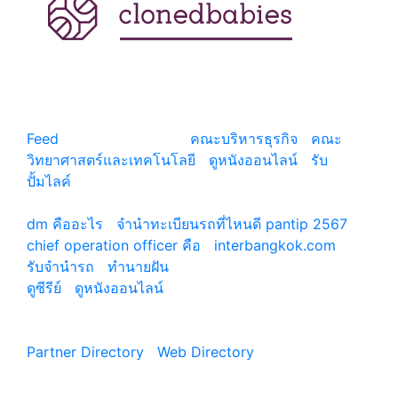
แหล่งรวมสาระน่ารู้ ความรู้รอบตัว เคล็ดความรู้ ที่น่า
สนใจ
Feed
© copyright 2026
คณะบริหารธุรกิจ
|
คณะ
วิทยาศาสตร์และเทคโนโลยี
|
ดูหนังออนไลน์
|
รับ
ปั้มไลค์
เว็บแนะนำ
dm คืออะไร
|
จํานําทะเบียนรถที่ไหนดี pantip 2567
chief operation officer คือ
|
interbangkok.com
รับจํานํารถ
|
ทํานายฝัน
ดูซีรีย์
|
ดูหนังออนไลน์
|
Partner Directory
|
Web Directory