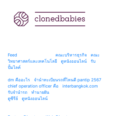
แหล่งรวมสาระน่ารู้ ความรู้รอบตัว เคล็ดความรู้ ที่น่า
สนใจ
Feed
© copyright 2026
คณะบริหารธุรกิจ
|
คณะ
วิทยาศาสตร์และเทคโนโลยี
|
ดูหนังออนไลน์
|
รับ
ปั้มไลค์
เว็บแนะนำ
dm คืออะไร
|
จํานําทะเบียนรถที่ไหนดี pantip 2567
chief operation officer คือ
|
interbangkok.com
รับจํานํารถ
|
ทํานายฝัน
ดูซีรีย์
|
ดูหนังออนไลน์
|