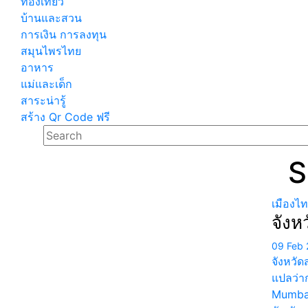
ท่องเที่ยว
บ้านและสวน
การเงิน การลงทุน
สมุนไพรไทย
อาหาร
แม่และเด็ก
สาระน่ารู้
สร้าง Qr Code ฟรี
S
เมืองไ
จังห
09 Feb 
จังหวัด
แปลว่าก
Mumban