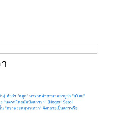
วา
ดามัน) คำว่า "สตูล" มาจากคำภาษามลายูว่า "สโตย"
่อเมือง "นครสโตยมัมบังสการา" (Negeri Setoi
ั้น "ตราพระสมุทรเทวา" จึงกลายเป็นตราหรือ