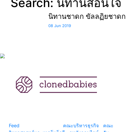
Search: นิทานสอนใจ
นิทานชาดก ขัลลฏิยชาดก
08 Jun 2019
แหล่งรวมสาระน่ารู้ ความรู้รอบตัว เคล็ดความรู้ ที่น่า
สนใจ
Feed
© copyright 2026
คณะบริหารธุรกิจ
|
คณะ