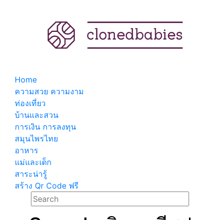
Home
ความสวย ความงาม
ท่องเที่ยว
บ้านและสวน
การเงิน การลงทุน
สมุนไพรไทย
อาหาร
แม่และเด็ก
สาระน่ารู้
สร้าง Qr Code ฟรี