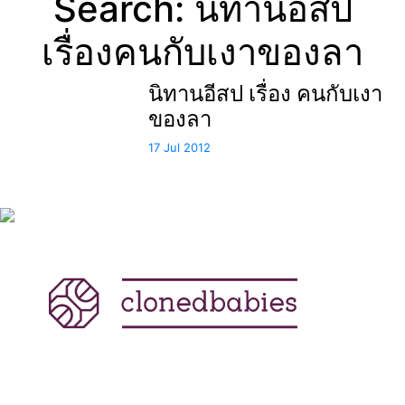
Search: นิทานอีสป
เรื่องคนกับเงาของลา
นิทานอีสป เรื่อง คนกับเงา
ของลา
17 Jul 2012
แหล่งรวมสาระน่ารู้ ความรู้รอบตัว เคล็ดความรู้ ที่น่า