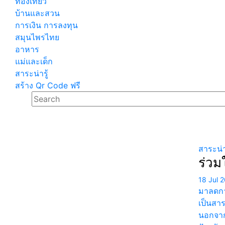
ท่องเที่ยว
บ้านและสวน
การเงิน การลงทุน
สมุนไพรไทย
อาหาร
แม่และเด็ก
สาระน่ารู้
สร้าง Qr Code ฟรี
สาระน่าร
ร่วม
18 Jul 
มาลดการ
เป็นสา
นอกจากน