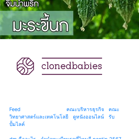
แหล่งรวมสาระน่ารู้ ความรู้รอบตัว เคล็ดความรู้ ที่น่า
สนใจ
Feed
© copyright 2026
คณะบริหารธุรกิจ
|
คณะ
วิทยาศาสตร์และเทคโนโลยี
|
ดูหนังออนไลน์
|
รับ
ปั้มไลค์
เว็บแนะนำ