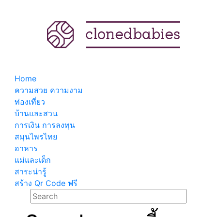
Home
ความสวย ความงาม
ท่องเที่ยว
บ้านและสวน
การเงิน การลงทุน
สมุนไพรไทย
อาหาร
แม่และเด็ก
สาระน่ารู้
สร้าง Qr Code ฟรี