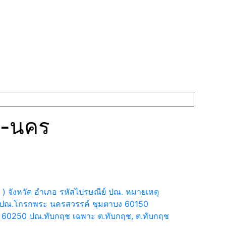
ด-นคร
) จังหวัด อำเภอ รหัสไปรษณีย์ ปณ. หมายเหตุ
70 ปณ.โกรกพระ นครสวรรค์ ชุมตาบง 60150
 60250 ปณ.ทับกฤช เฉพาะ ต.ทับกฤช, ต.ทับกฤช