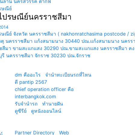
.พันลาน นครสวรรค์ ตากฟ
รษณีย์
ไปรษณีย์นครราชสีมา
2014
รษณีย์ จังหวัด นครราชสีมา ( nakhonratchasima postcode / zi
ตุ นครราชสีมา แก้งสนามนาง 30440 ปณ.แก้งสนามนาง นคร
สีมา ขามสะแกแสง 30290 ปณ.ขามสะแกแสง นครราชสีมา คง 
ุรี นครราชสีมา จักราช 30230 ปณ.จักราช
เว็บแนะนำ
dm คืออะไร
|
จํานําทะเบียนรถที่ไหน
ดี pantip 2567
chief operation officer คือ
|
interbangkok.com
รับจํานํารถ
|
ทํานายฝัน
ดูซีรีย์
|
ดูหนังออนไลน์
ี่
|
Partner Directory
|
Web
น์
|