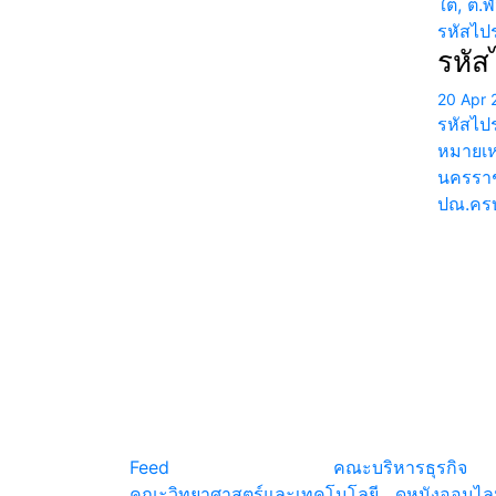
ใต้, ต
รหัสไป
รหัส
20 Apr 
รหัสไป
หมายเห
นครราช
ปณ.ครบ
แหล่งรวมสาระน่ารู้ ความรู้รอบตัว เคล็ดความรู้ ท
น่าสนใจ
Feed
© copyright 2026
คณะบริหารธุรกิจ
|
คณะวิทยาศาสตร์และเทคโนโลยี
|
ดูหนังออนไล