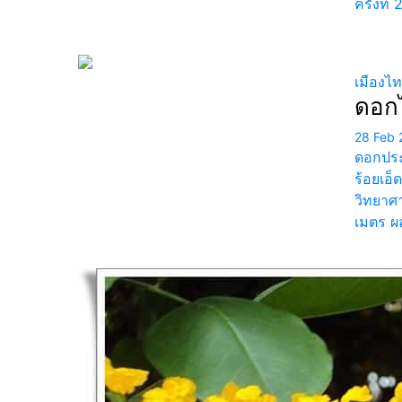
ครั้งที
เมืองไ
ดอกไ
28 Feb 
ดอกประด
ร้อยเอ็
วิทยาศา
เมตร ผ