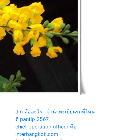
เว็บแนะนำ
dm คืออะไร
|
จํานําทะเบียนรถที่ไหน
ดี pantip 2567
chief operation officer คือ
|
interbangkok.com