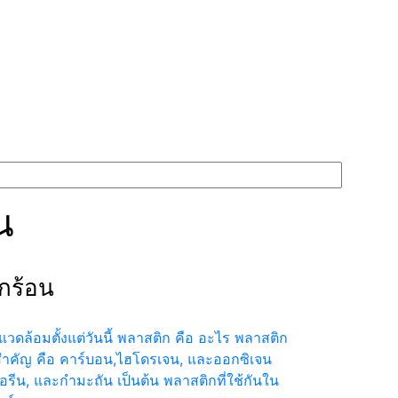
น
ลกร้อน
วดล้อมตั้งแต่วันนี้ พลาสติก คือ อะไร พลาสติก
คัญ คือ คาร์บอน,ไฮโดรเจน, และออกซิเจน
อรีน, และกำมะถัน เป็นต้น พลาสติกที่ใช้กันใน