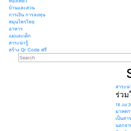
ท่องเที่ยว
บ้านและสวน
การเงิน การลงทุน
สมุนไพรไทย
อาหาร
แม่และเด็ก
สาระน่ารู้
สร้าง Qr Code ฟรี
สาระน่าร
ร่วม
18 Jul 
มาลดการ
เป็นสา
นอกจากน