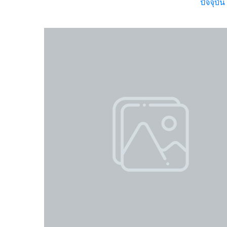
ปัจจุบั